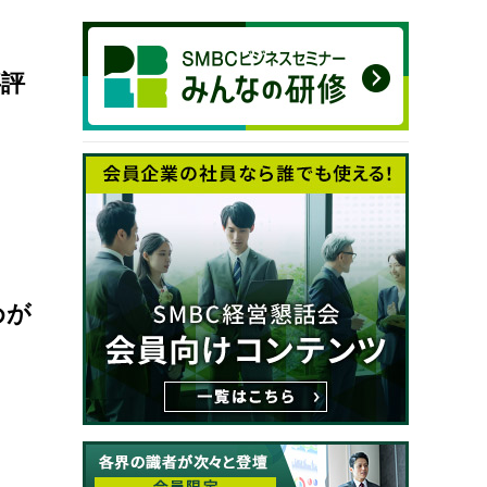
事評
めが