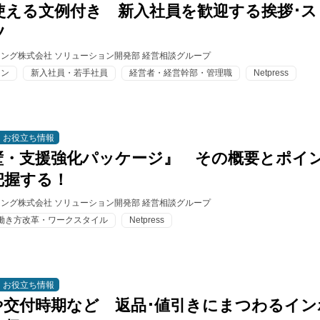
使える文例付き 新入社員を歓迎する挨拶･ス
ツ
ィング株式会社 ソリューション開発部 経営相談グループ
ョン
新入社員・若手社員
経営者・経営幹部・管理職
Netpress
お役立ち情報
壁・支援強化パッケージ』 その概要とポイ
把握する！
ィング株式会社 ソリューション開発部 経営相談グループ
働き方改革・ワークスタイル
Netpress
お役立ち情報
や交付時期など 返品･値引きにまつわるイン