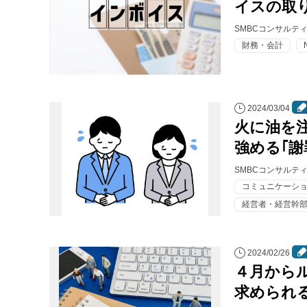
イスの取
SMBCコンサルテ
財務・会計
2024/03/04
火に油を
強める｢謝
SMBCコンサルテ
コミュニケーシ
経営者・経営幹
2024/02/26
４月から
求められ