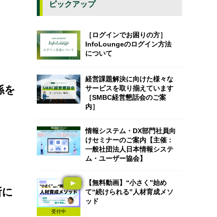
ピックアップ
［ログインでお困りの方］
InfoLoungeのログイン方法
について
経営課題解決に向けた様々な
係を
サービスを取り揃えています
［SMBC経営懇話会のご案
内］
情報システム・DX部門社員向
けセミナーのご案内【主催：
一般社団法人日本情報システ
ム・ユーザー協会】
【無料動画】“小さく”始め
所に
て“続けられる”人材育成メソ
ッド
受付中