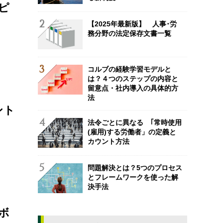
ピ
【2025年最新版】 人事･労
務分野の法定保存文書一覧
コルブの経験学習モデルと
は？４つのステップの内容と
留意点・社内導入の具体的方
法
ント
法令ごとに異なる ｢常時使用
(雇用)する労働者」の定義と
カウント方法
問題解決とは？5つのプロセス
とフレームワークを使った解
決手法
ボ