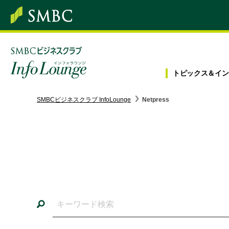
トピックス＆
イン
SMBC経営懇話会
｜
みんなの研修
SMBCビジネスクラブ InfoLounge
Netpress
ログイン/会員登録
トピックス＆インフォメーション
お役立ち情報
インタビュー・レポート