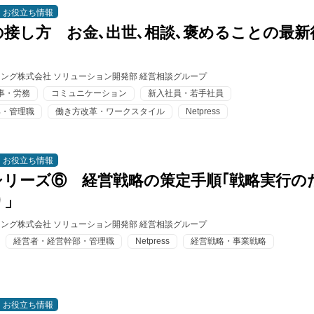
お役立ち情報
接し方 お金､出世､相談､褒めることの最新
ィング株式会社 ソリューション開発部 経営相談グループ
事・労務
コミュニケーション
新入社員・若手社員
部・管理職
働き方改革・ワークスタイル
Netpress
お役立ち情報
シリーズ⑥ 経営戦略の策定手順｢戦略実行の
り」
ィング株式会社 ソリューション開発部 経営相談グループ
経営者・経営幹部・管理職
Netpress
経営戦略・事業戦略
お役立ち情報