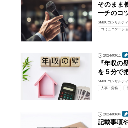
そのまま
ーチのコ
SMBCコンサルテ
コミュニケーシ
2024/03/11
『年収の
を５分で
SMBCコンサルテ
人事・労務
2024/03/04
記載事項