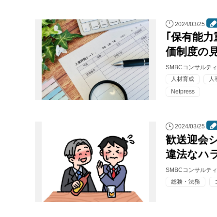
連載・コラム
2024/03/25
イベント・セミナー
｢保有能力
価制度の
動画
SMBCコンサルテ
資料ダウンロード
人材育成
人
Netpress
InfoLoungeとは
利用規約
2024/03/25
歓送迎会
プライバシーポリシー
違法なハ
本サイトのご利用にあたって
SMBCコンサルテ
お問い合わせ
総務・法務
運営会社