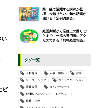
第一線で活躍する講師が登
壇 今知りたい、旬の話題が
聴ける「定例講演会」
経営判断から業務上の困りご
とまで、一流の専門家にアク
ぺい
セスできる「無料経営相談」
タグ一覧
人材育成
人事・労務
営業
リーダーシップ
コミュニケーション
業務改善
ダイバーシティ
にビ
SMBCマネジメント＋（プラス）
総務・法務
スキルアップ・リスキリング