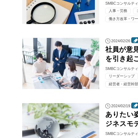
SMBCコンサルテ
人事・労務
働き方改革・ワ
2024/02/26
社員が意
を引き起
SMBCコンサルテ
リーダーシップ
経営者・経営幹
2024/02/19
ありたい
ジネスモ
SMBCコンサルテ