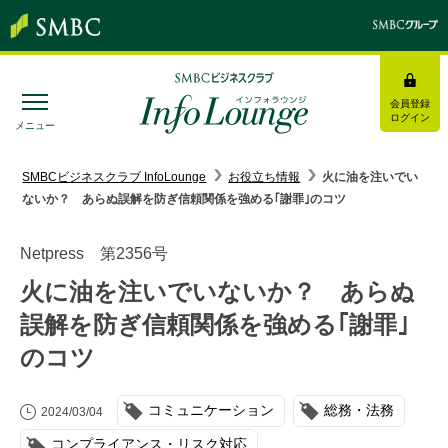
会員登録
ログイン
メニュー
SMBC経営懇話会
｜
みんなの研修
SMBCビジネスクラブ InfoLounge
お役立ち情報
火に油を注いでい
ないか？ あらぬ誤解を防ぎ信頼関係を強める｢謝罪｣のコツ
ログイン/会員登録
Netpress 第2356号
火に油を注いでいないか？ あらぬ
誤解を防ぎ信頼関係を強める｢謝罪｣
トピックス＆インフォメーション
のコツ
お役立ち情報
コミュニケーション
総務・法務
2024/03/04
インタビュー・レポート
コンプライアンス・リスク対応