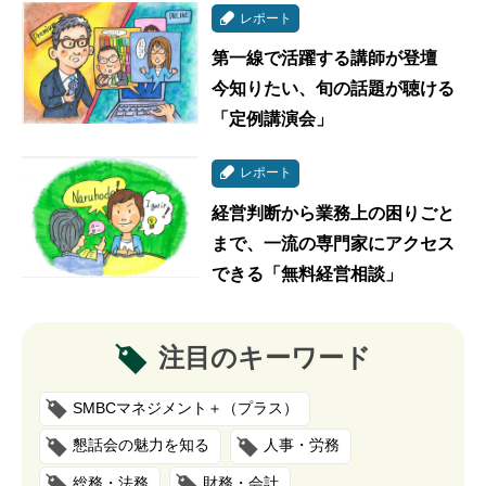
レポート
第一線で活躍する講師が登壇
今知りたい、旬の話題が聴ける
「定例講演会」
レポート
経営判断から業務上の困りごと
まで、一流の専門家にアクセス
できる「無料経営相談」
注目のキーワード
SMBCマネジメント＋（プラス）
懇話会の魅力を知る
人事・労務
総務・法務
財務・会計