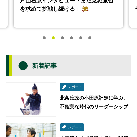
片山右京インタビュー「まだ見ぬ景色
連載・コラム
を求めて挑戦し続ける」
イベント・セミナー
動画
資料ダウンロード
InfoLoungeとは
新着記事
利用規約
プライバシーポリシー
レポート
本サイトのご利用にあたって
北条氏政の小田原評定に学ぶ、
不確実な時代のリーダーシップ
お問い合わせ
運営会社
レポート