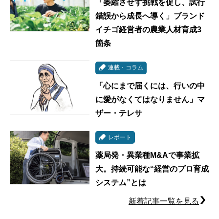
「萎縮させず挑戦を促し、試行
錯誤から成長へ導く」ブランド
イチゴ経営者の農業人材育成3
箇条
連載・コラム
「心にまで届くには、行いの中
に愛がなくてはなりません」マ
ザー・テレサ
レポート
薬局発・異業種M&Aで事業拡
大。持続可能な“経営のプロ育成
システム”とは
新着記事一覧を見る