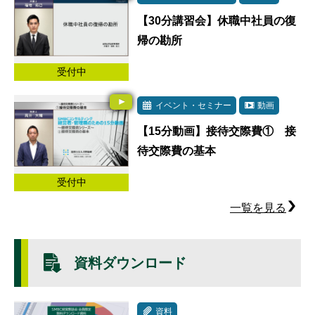
【30分講習会】休職中社員の復
帰の勘所
受付中
イベント・セミナー
動画
【15分動画】接待交際費① 接
待交際費の基本
受付中
一覧を見る
資料ダウンロード
資料