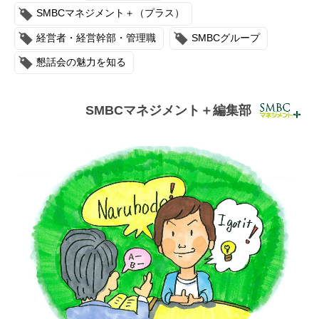
連載・コラム
SMBCマネジメント＋（プラス）
経営者・経営幹部・管理職
SMBCグループ
イベント・セミナー
懇話会の魅力を知る
動画
資料ダウンロード
SMBCマネジメント＋編集部
InfoLoungeとは
利用規約
プライバシーポリシー
本サイトのご利用にあたって
お問い合わせ
運営会社