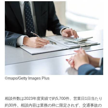
©️mapo/Getty Images Plus
相談件数は
2023
年度実績で約
5,700
件、営業日
1
日当たり
約
30
件。相談内容は業務の枠に限定されず、交通事故の