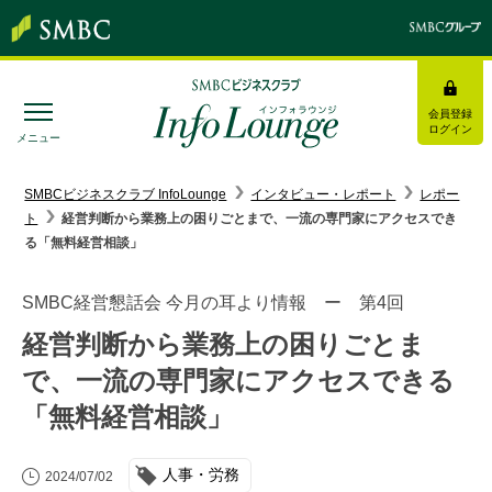
会員登録
ログイン
メニュー
SMBC経営懇話会
｜
みんなの研修
SMBCビジネスクラブ InfoLounge
インタビュー・レポート
レポー
ト
経営判断から業務上の困りごとまで、一流の専門家にアクセスでき
ログイン/会員登録
る「無料経営相談」
SMBC経営懇話会 今月の耳より情報 ー 第4回
経営判断から業務上の困りごとま
トピックス＆インフォメーション
で、一流の専門家にアクセスできる
「無料経営相談」
お役立ち情報
インタビュー・レポート
人事・労務
2024/07/02