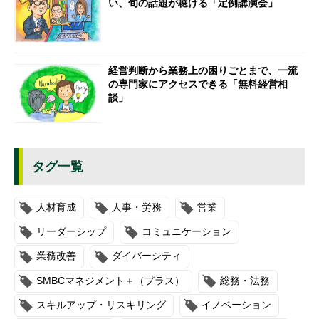
い、旬の話題が聴ける「定例講演会」
経営判断から業務上の困りごとまで、一流
の専門家にアクセスできる「無料経営相
談」
タグ一覧
人材育成
人事・労務
営業
リーダーシップ
コミュニケーション
業務改善
ダイバーシティ
SMBCマネジメント＋（プラス）
総務・法務
スキルアップ・リスキリング
イノベーション