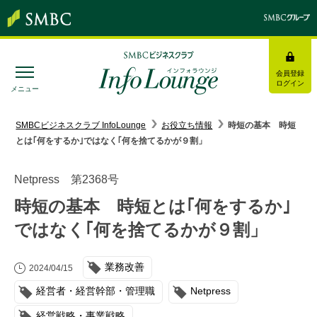
会員登録
ログイン
メニュー
SMBC経営懇話会
｜
みんなの研修
SMBCビジネスクラブ InfoLounge
お役立ち情報
時短の基本 時短
とは｢何をするか｣ではなく｢何を捨てるかが９割」
ログイン/会員登録
Netpress 第2368号
時短の基本 時短とは｢何をするか｣
ではなく｢何を捨てるかが９割」
トピックス＆インフォメーション
業務改善
お役立ち情報
2024/04/15
経営者・経営幹部・管理職
Netpress
インタビュー・レポート
経営戦略・事業戦略