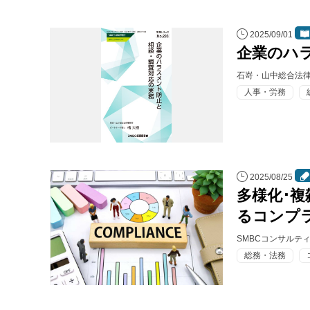
連載・コラム
2025/09/01
イベント・セミナー
企業のハ
動画
石嵜・山中総合法律
人事・労務
資料ダウンロード
InfoLoungeとは
利用規約
2025/08/25
多様化･
プライバシーポリシー
るコンプ
本サイトのご利用にあたって
SMBCコンサルテ
お問い合わせ
総務・法務
運営会社