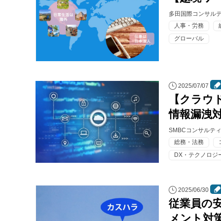
多田国際コンサル
人事・労務
グローバル
2025/07/07
【クラウ
情報漏洩
SMBCコンサルテ
総務・法務
DX・テクノロジ
2025/06/30
従業員の
メント対