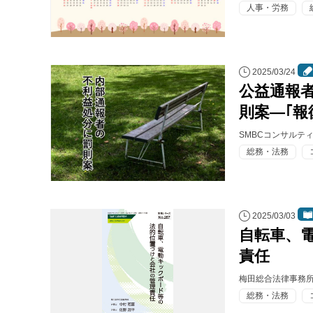
人事・労務
2025/03/24
公益通報
則案―｢報
SMBCコンサルテ
総務・法務
2025/03/03
自転車、
責任
梅田総合法律事務所
総務・法務