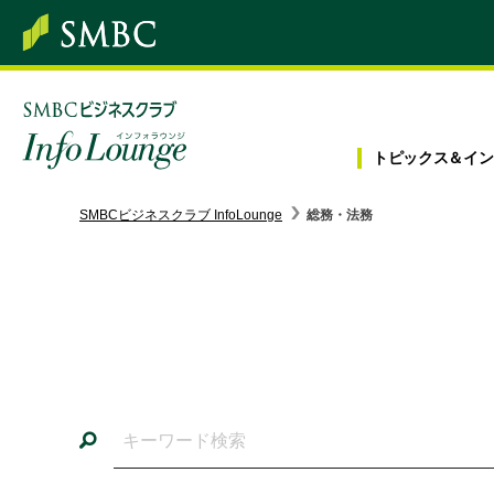
トピックス＆
イン
SMBC経営懇話会
｜
みんなの研修
SMBCビジネスクラブ InfoLounge
総務・法務
ログイン/会員登録
トピックス＆インフォメーション
お役立ち情報
インタビュー・レポート