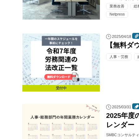
業務改善
総
Netpress
2025/04/18
【無料ダ
人事・労務
受付中
2025/03/31
2025年
レンダー
SMBCコンサルテ