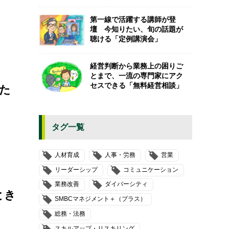
第一線で活躍する講師が登
壇 今知りたい、旬の話題が
聴ける「定例講演会」
経営判断から業務上の困りご
とまで、一流の専門家にアク
セスできる「無料経営相談」
た
タグ一覧
人材育成
人事・労務
営業
リーダーシップ
コミュニケーション
業務改善
ダイバーシティ
とき
SMBCマネジメント＋（プラス）
総務・法務
スキルアップ・リスキリング