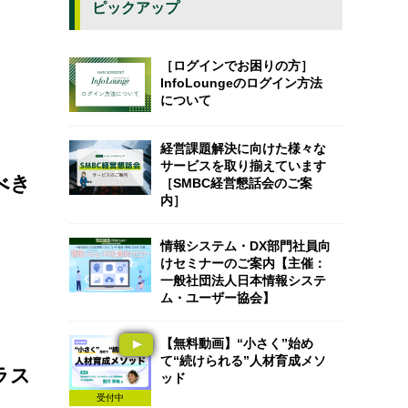
ピックアップ
［ログインでお困りの方］
InfoLoungeのログイン方法
について
経営課題解決に向けた様々な
サービスを取り揃えています
べき
［SMBC経営懇話会のご案
内］
情報システム・DX部門社員向
けセミナーのご案内【主催：
一般社団法人日本情報システ
ム・ユーザー協会】
【無料動画】“小さく”始め
て“続けられる”人材育成メソ
ラス
ッド
受付中