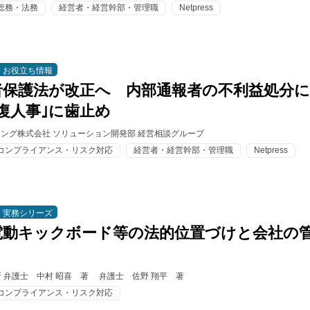
総務・法務
経営者・経営幹部・管理職
Netpress
お役立ち情報
者保護法が改正へ 内部通報者の不利益処分に
復人事｣に歯止め
ィング株式会社 ソリューション開発部 経営相談グループ
コンプライアンス・リスク対応
経営者・経営幹部・管理職
Netpress
実務シリーズ
電動キックボード等の法的位置づけと会社の
 弁護士 中村 昭喜 著 弁護士 佐野 翔平 著
コンプライアンス・リスク対応