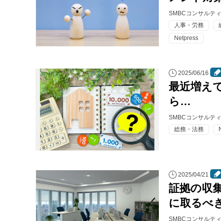
SMBCコンサルテ
人事・労務
Netpress
2025/06/16
最近増え
ら…
SMBCコンサルテ
総務・法務
2025/04/21
証拠の収
に取るべ
SMBCコンサルテ