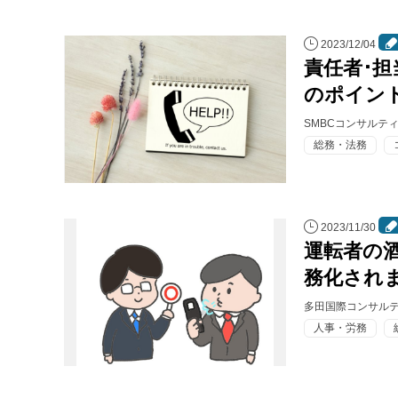
連載・コラム
2023/12/04
イベント・セミナー
責任者･担
のポイン
動画
SMBCコンサルテ
資料ダウンロード
総務・法務
InfoLoungeとは
利用規約
2023/11/30
運転者の
プライバシーポリシー
務化され
本サイトのご利用にあたって
多田国際コンサルテ
お問い合わせ
人事・労務
運営会社