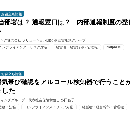
お役立ち情報
当部署は？ 通報窓口は？ 内部通報制度の整
ト
ィング株式会社 ソリューション開発部 経営相談グループ
コンプライアンス・リスク対応
経営者・経営幹部・管理職
Netpress
お役立ち情報
酒気帯び確認をアルコール検知器で行うこと
ました
ィンググループ 代表社会保険労務士 多田智子
総務・法務
コンプライアンス・リスク対応
経営者・経営幹部・管理職