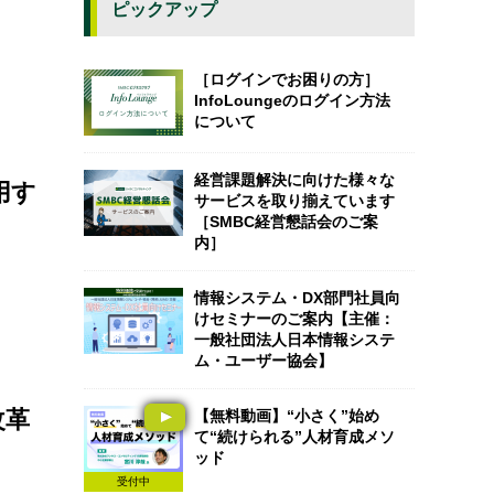
ピックアップ
［ログインでお困りの方］
InfoLoungeのログイン方法
について
経営課題解決に向けた様々な
用す
サービスを取り揃えています
［SMBC経営懇話会のご案
内］
情報システム・DX部門社員向
けセミナーのご案内【主催：
一般社団法人日本情報システ
ム・ユーザー協会】
改革
【無料動画】“小さく”始め
て“続けられる”人材育成メソ
ッド
受付中