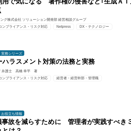
利用で気になる 著作権の侵害など｢生成ＡＩ
点
ィング株式会社 ソリューション開発部 経営相談グループ
コンプライアンス・リスク対応
Netpress
DX・テクノロジー
実務シリーズ
ーハラスメント対策の法務と実務
 弁護士 高橋 幸平 著
コンプライアンス・リスク対応
経営者・経営幹部・管理職
お役立ち情報
損事故を減らすために 管理者が実践すべき
みとは？