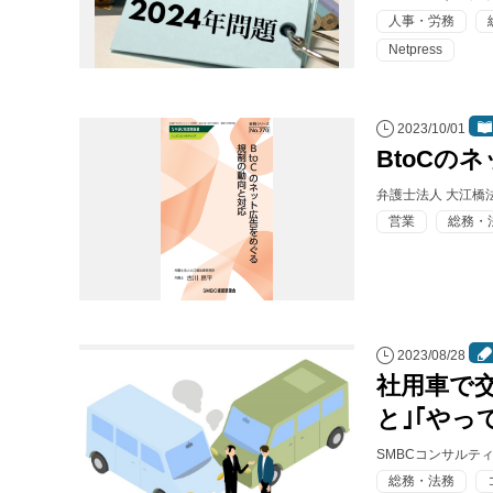
人事・労務
Netpress
2023/10/01
BtoCの
弁護士法人 大江橋
営業
総務・
2023/08/28
社用車で
と｣｢や
SMBCコンサルテ
総務・法務