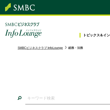
トピックス＆
イン
SMBC経営懇話会
｜
みんなの研修
SMBCビジネスクラブ InfoLounge
総務・法務
ログイン/会員登録
トピックス＆インフォメーション
お役立ち情報
インタビュー・レポート