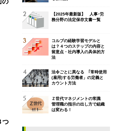
｣の
【2025年最新版】 人事･労
務分野の法定保存文書一覧
コルブの経験学習モデルと
は？４つのステップの内容と
留意点・社内導入の具体的方
法
法令ごとに異なる ｢常時使用
(雇用)する労働者」の定義と
カウント方法
Ｚ世代マネジメントの常識
管理職の指示の出し方で組織
は変わる！
３つ