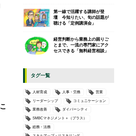
第一線で活躍する講師が登
壇 今知りたい、旬の話題が
聴ける「定例講演会」
経営判断から業務上の困りご
とまで、一流の専門家にアク
セスできる「無料経営相談」
タグ一覧
人材育成
人事・労務
営業
リーダーシップ
コミュニケーション
こ
業務改善
ダイバーシティ
SMBCマネジメント＋（プラス）
総務・法務
スキルアップ・リスキリング