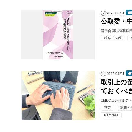
2023/08/01
公取委・
岩田合同法律事務
総務・法務
2023/07/31
取引上の
ておくべ
SMBCコンサルテ
営業
総務・
Netpress