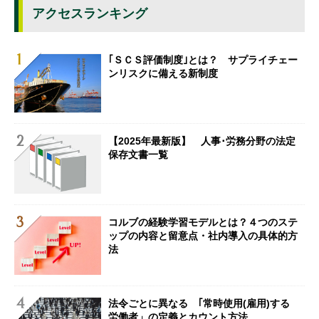
アクセスランキング
｢ＳＣＳ評価制度｣とは？ サプライチェー
ンリスクに備える新制度
【2025年最新版】 人事･労務分野の法定
保存文書一覧
コルブの経験学習モデルとは？４つのステ
ップの内容と留意点・社内導入の具体的方
法
法令ごとに異なる ｢常時使用(雇用)する
労働者」の定義とカウント方法