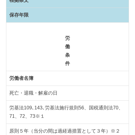
根拠条文
保存年限
労
働
条
件
労働者名簿
死亡・退職・解雇の日
労基法109､143､労基法施行規則56、国税通則法70、
71、72、73※１
原則５年（当分の間は過経過措置として３年）※２