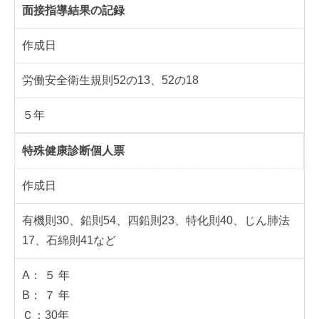
面接指導結果の記録
作成日
労働安全衛生規則52の13、52の18
５年
特殊健康診断個人票
作成日
有機則30、鉛則54、四鉛則23、特化則40、じん肺法
17、石綿則41など
A： ５ 年
B： ７ 年
Ｃ：30年