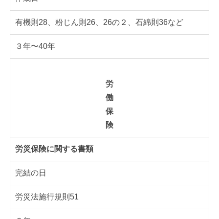
有機則28、粉じん則26、26の２、石綿則36など
３年〜40年
労
働
保
険
労災保険に関する書類
完結の日
労災法施行規則51