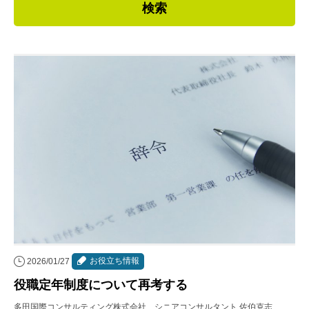
連載・コラム
イベント・セミナー
動画
資料ダウンロード
InfoLoungeとは
利用規約
プライバシーポリシー
本サイトのご利用にあたって
お問い合わせ
お役立ち情報
2026/01/27
運営会社
役職定年制度について再考する
多田国際コンサルティング株式会社 シニアコンサルタント 佐伯克志