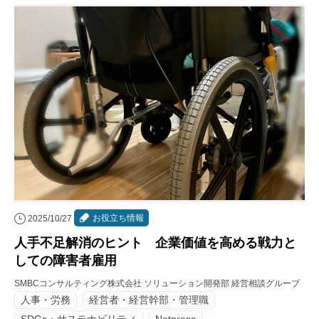
お役立ち情報
2025/10/27
人手不足解消のヒント 企業価値を高める戦力と
しての障害者雇用
SMBCコンサルティング株式会社 ソリューション開発部 経営相談グループ
人事・労務
経営者・経営幹部・管理職
SDGs・サステナビリティ
Netpress