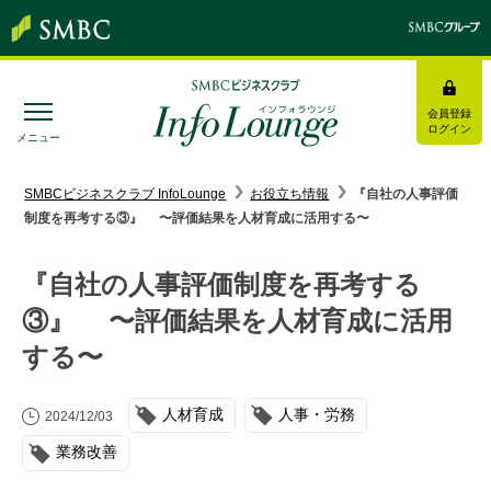
会員登録
ログイン
メニュー
SMBC経営懇話会
｜
みんなの研修
SMBCビジネスクラブ InfoLounge
お役立ち情報
『自社の人事評価
制度を再考する③』 〜評価結果を人材育成に活用する〜
ログイン/会員登録
『自社の人事評価制度を再考する
③』 〜評価結果を人材育成に活用
する〜
トピックス＆インフォメーション
お役立ち情報
人材育成
人事・労務
2024/12/03
業務改善
インタビュー・レポート