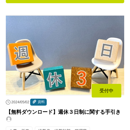
連載・コラム
イベント・セミナー
動画
資料ダウンロード
InfoLoungeとは
利用規約
プライバシーポリシー
受付中
本サイトのご利用にあたって
資料
2024/05/02
お問い合わせ
【無料ダウンロード】週休３日制に関する手引き
運営会社