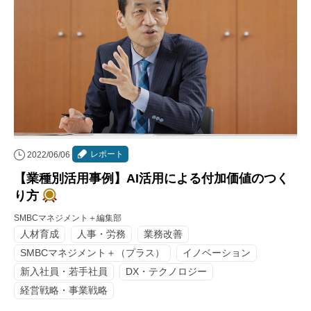
レポート
2022/06/06
【業種別活用事例】AI活用による付加価値のつく
り方
SMBCマネジメント＋編集部
人材育成
人事・労務
業務改善
SMBCマネジメント＋（プラス）
イノベーション
新入社員・若手社員
DX・テクノロジー
経営戦略・事業戦略