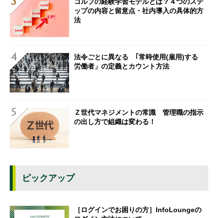
コルブの経験学習モデルとは？４つのステ
ップの内容と留意点・社内導入の具体的方
法
法令ごとに異なる ｢常時使用(雇用)する
労働者」の定義とカウント方法
Ｚ世代マネジメントの常識 管理職の指示
の出し方で組織は変わる！
ピックアップ
［ログインでお困りの方］InfoLoungeの