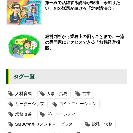
第一線で活躍する講師が登壇 今知りた
い、旬の話題が聴ける「定例講演会」
経営判断から業務上の困りごとまで、一流
の専門家にアクセスできる「無料経営相
談」
タグ一覧
人材育成
人事・労務
営業
リーダーシップ
コミュニケーション
業務改善
ダイバーシティ
SMBCマネジメント＋（プラス）
総務・法務