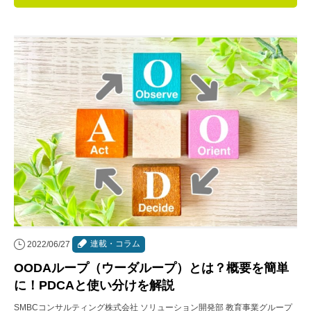
連載・コラム
イベント・セミナー
動画
資料ダウンロード
InfoLoungeとは
利用規約
プライバシーポリシー
本サイトのご利用にあたって
連載・コラム
2022/06/27
お問い合わせ
OODAループ（ウーダループ）とは？概要を簡単
運営会社
に！PDCAと使い分けを解説
SMBCコンサルティング株式会社 ソリューション開発部 教育事業グループ