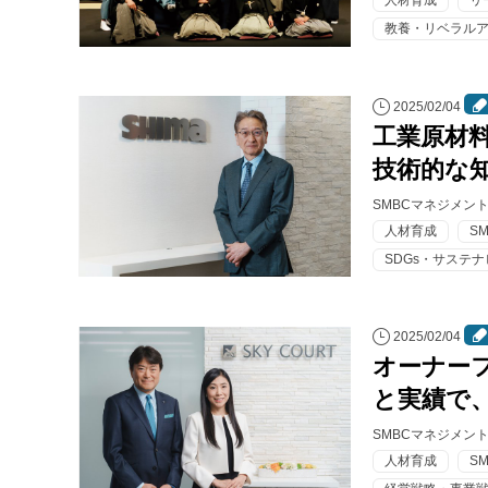
人材育成
リ
教養・リベラル
2025/02/04
工業原材
技術的な
SMBCマネジメン
人材育成
S
SDGs・サステ
2025/02/04
オーナー
と実績で
SMBCマネジメン
人材育成
S