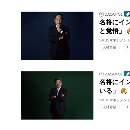
連載・コラム
2025/04/01
イベント・セミナー
名将にイ
と覚悟」
動画
SMBCマネジメン
資料ダウンロード
人材育成
リ
InfoLoungeとは
利用規約
2025/04/01
名将にイ
プライバシーポリシー
いる」
本サイトのご利用にあたって
SMBCマネジメン
お問い合わせ
人材育成
リ
運営会社