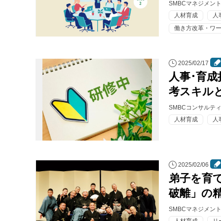
SMBCマネジメン
人材育成
人
働き方改革・ワ
2025/02/17
人事･育
考スキル
SMBCコンサルテ
人材育成
人
2025/02/06
弟子を育
破離」の
SMBCマネジメン