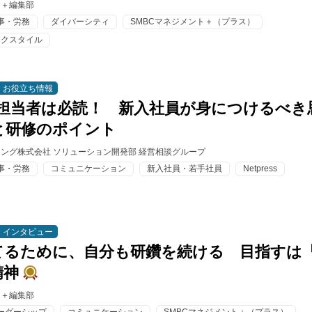
ト＋編集部
事・労務
ダイバーシティ
SMBCマネジメント＋（プラス）
ークスタイル
お役立ち情報
成担当者は必読！ 新入社員が身につけるべき
と研修のポイント
ィング株式会社 ソリューション開発部 経営相談グループ
事・労務
コミュニケーション
新入社員・若手社員
Netpress
インタビュー
てるために、自分も研鑽を続ける 目指すは
精神
ト＋編集部