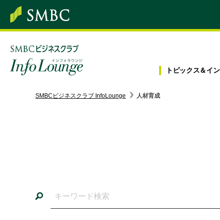
トピックス＆
イン
SMBC経営懇話会
｜
みんなの研修
SMBCビジネスクラブ InfoLounge
人材育成
ログイン/会員登録
トピックス＆インフォメーション
お役立ち情報
インタビュー・レポート