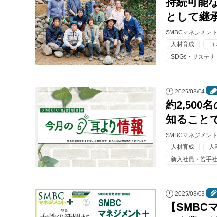
持続可能
として継
SMBCマネジメン
人材育成
コ
SDGs・サステ
2025/03/04
約2,50
知ること
SMBCマネジメン
人材育成
人
新入社員・若手
2025/03/03
【SMBC