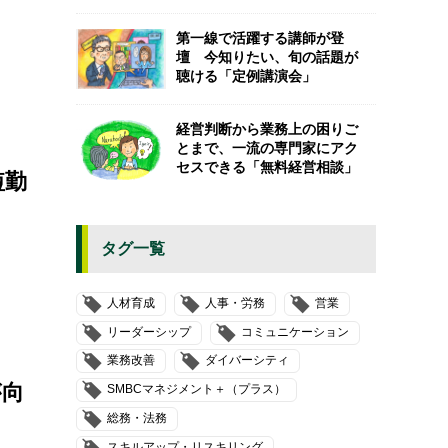
第一線で活躍する講師が登
壇 今知りたい、旬の話題が
聴ける「定例講演会」
経営判断から業務上の困りご
とまで、一流の専門家にアク
セスできる「無料経営相談」
短勤
タグ一覧
人材育成
人事・労務
営業
リーダーシップ
コミュニケーション
業務改善
ダイバーシティ
が向
SMBCマネジメント＋（プラス）
総務・法務
スキルアップ・リスキリング