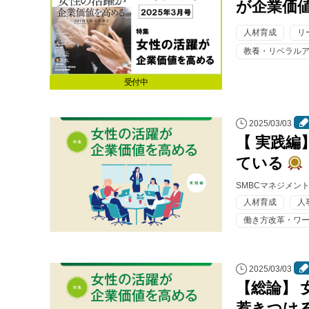
が企業価
人材育成
リ
教養・リベラル
受付中
2025/03/03
【 実践編
ている
SMBCマネジメン
人材育成
人
働き方改革・ワ
2025/03/03
【総論】
惹きつけ