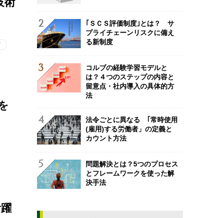
技術
｢ＳＣＳ評価制度｣とは？ サ
プライチェーンリスクに備え
る新制度
ツ
コルブの経験学習モデルと
は？４つのステップの内容と
留意点・社内導入の具体的方
法
を
法令ごとに異なる ｢常時使用
(雇用)する労働者」の定義と
カウント方法
問題解決とは？5つのプロセス
とフレームワークを使った解
決手法
活躍