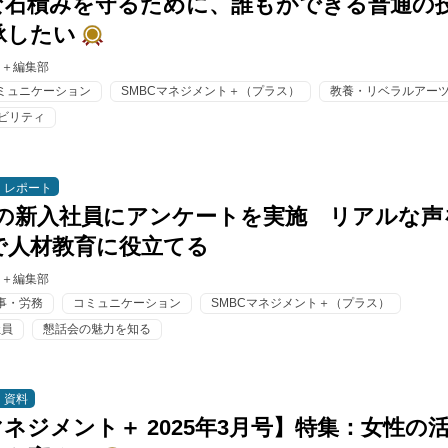
な石積みを守るために、誰もができる普通の
承したい
ト＋編集部
ミュニケーション
SMBCマネジメント＋（プラス）
教養・リベラルアー
ナビリティ
レポート
0名の新入社員にアンケートを実施 リアルな声
で人材教育に役立てる
ト＋編集部
事・労務
コミュニケーション
SMBCマネジメント＋（プラス）
社員
懇話会の魅力を知る
資料
マネジメント＋ 2025年3月号】特集：女性の