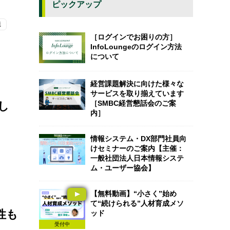
ピックアップ
職
［ログインでお困りの方］
InfoLoungeのログイン方法
について
経営課題解決に向けた様々な
サービスを取り揃えています
［SMBC経営懇話会のご案
し
内］
情報システム・DX部門社員向
けセミナーのご案内【主催：
一般社団法人日本情報システ
ム・ユーザー協会】
【無料動画】“小さく”始め
て“続けられる”人材育成メソ
性も
ッド
受付中