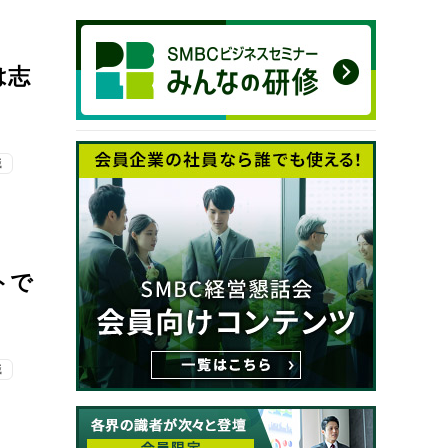
は志
職
トで
職