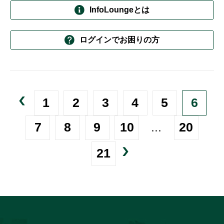
InfoLoungeとは
ログインでお困りの方
1
2
3
4
5
6
7
8
9
10
...
20
21