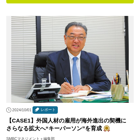
連載・コラム
イベント・セミナー
動画
資料ダウンロード
InfoLoungeとは
利用規約
プライバシーポリシー
本サイトのご利用にあたって
レポート
2024/10/01
お問い合わせ
【CASE1】外国人材の雇用が海外進出の契機に
運営会社
さらなる拡大へ“キーパーソン”を育成
SMBCマネジメント＋編集部