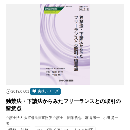
実務シリーズ
2019/07/01
独禁法・下請法からみたフリーランスとの取引の
留意点
弁護士法人 大江橋法律事務所 弁護士 長澤 哲也 著 弁護士 小田 勇一
著