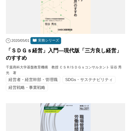
実務シリーズ
2020/05/01
「ＳＤＧｓ経営」入門―現代版「三方良し経営」
のすすめ
千葉商科大学基盤教育機構 教授 ＣＳＲ/ＳＤＧｓコンサルタント 笹谷 秀
光 著
経営者・経営幹部・管理職
SDGs・サステナビリティ
経営戦略・事業戦略