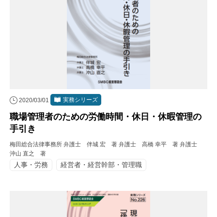
実務シリーズ
2020/03/01
職場管理者のための労働時間・休日・休暇管理の
手引き
梅田総合法律事務所 弁護士 伴城 宏 著 弁護士 高橋 幸平 著 弁護士
沖山 直之 著
人事・労務
経営者・経営幹部・管理職