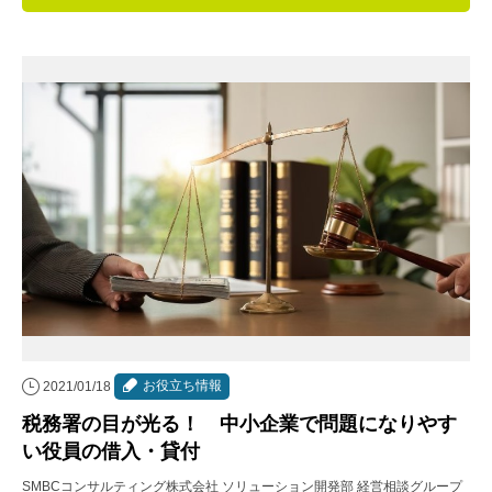
連載・コラム
イベント・セミナー
動画
資料ダウンロード
InfoLoungeとは
利用規約
プライバシーポリシー
本サイトのご利用にあたって
お役立ち情報
2021/01/18
お問い合わせ
税務署の目が光る！ 中小企業で問題になりやす
運営会社
い役員の借入・貸付
SMBCコンサルティング株式会社 ソリューション開発部 経営相談グループ