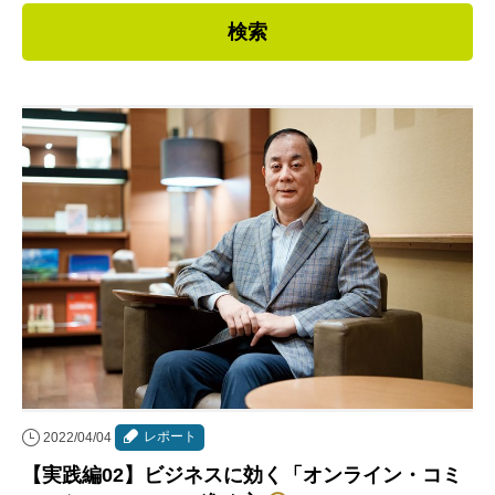
連載・コラム
イベント・セミナー
動画
資料ダウンロード
InfoLoungeとは
利用規約
プライバシーポリシー
本サイトのご利用にあたって
お問い合わせ
運営会社
レポート
2022/04/04
【実践編02】ビジネスに効く「オンライン・コミ