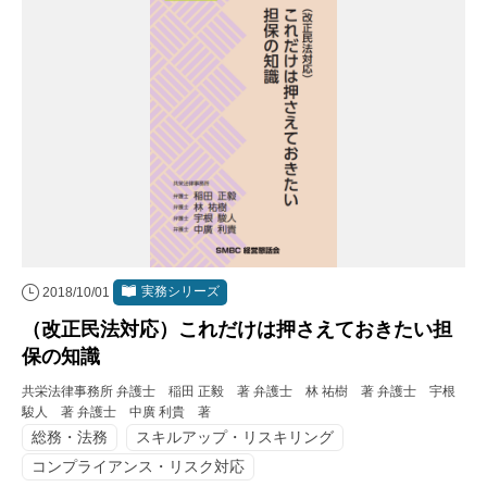
実務シリーズ
2018/10/01
（改正民法対応）これだけは押さえておきたい担
保の知識
共栄法律事務所 弁護士 稲田 正毅 著 弁護士 林 祐樹 著 弁護士 宇根
駿人 著 弁護士 中廣 利貴 著
総務・法務
スキルアップ・リスキリング
コンプライアンス・リスク対応