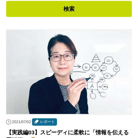
連載・コラム
イベント・セミナー
動画
資料ダウンロード
InfoLoungeとは
利用規約
プライバシーポリシー
本サイトのご利用にあたって
お問い合わせ
運営会社
レポート
2021/07/02
【実践編03】スピーディに柔軟に「情報を伝える