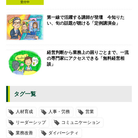
受付中
第一線で活躍する講師が登壇 今知りた
い、旬の話題が聴ける「定例講演会」
経営判断から業務上の困りごとまで、一流
の専門家にアクセスできる「無料経営相
談」
タグ一覧
人材育成
人事・労務
営業
リーダーシップ
コミュニケーション
業務改善
ダイバーシティ