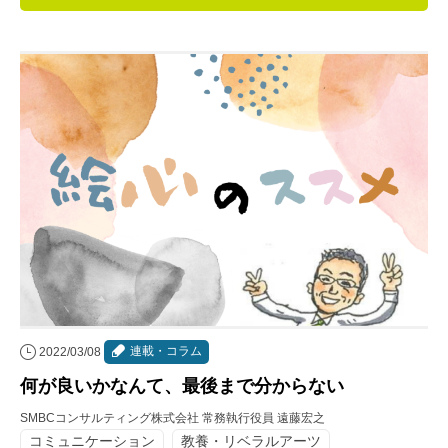
連載・コラム
イベント・セミナー
動画
資料ダウンロード
InfoLoungeとは
利用規約
プライバシーポリシー
本サイトのご利用にあたって
連載・コラム
2022/03/08
お問い合わせ
何が良いかなんて、最後まで分からない
運営会社
SMBCコンサルティング株式会社 常務執行役員 遠藤宏之
コミュニケーション
教養・リベラルアーツ