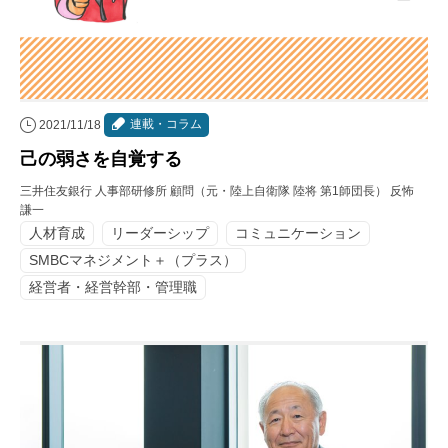
連載・コラム
2021/11/18
己の弱さを自覚する
三井住友銀行 人事部研修所 顧問（元・陸上自衛隊 陸将 第1師団長） 反怖
謙一
人材育成
リーダーシップ
コミュニケーション
SMBCマネジメント＋（プラス）
経営者・経営幹部・管理職