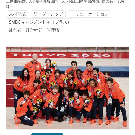
三井住友銀行 人事部研修所 顧問（元・陸上自衛隊 陸将 第1師団長） 反怖
謙一
人材育成
リーダーシップ
コミュニケーション
SMBCマネジメント＋（プラス）
経営者・経営幹部・管理職