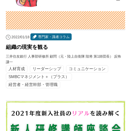
専門家・識者コラム
2022/01/18
組織の現実を観る
三井住友銀行 人事部研修所 顧問（元・陸上自衛隊 陸将 第1師団長） 反怖
謙一
人材育成
リーダーシップ
コミュニケーション
SMBCマネジメント＋（プラス）
経営者・経営幹部・管理職