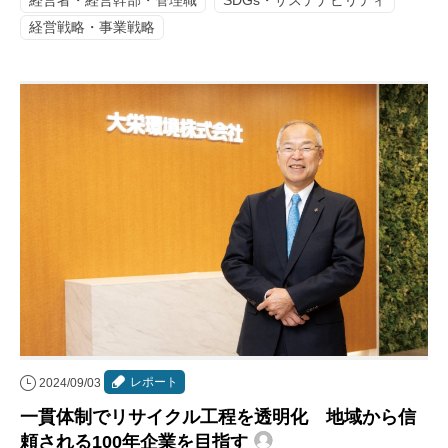
経営者・経営幹部・管理職
SDGs・サステナビリティ
経営戦略・事業戦略
レポート
2024/09/03
一貫体制でリサイクル工程を透明化 地域から信
頼される100年企業を目指す