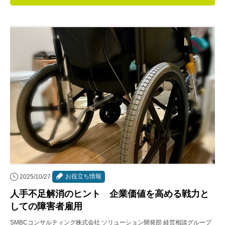
連載・コラム
イベント・セミナー
動画
資料ダウンロード
InfoLoungeとは
利用規約
プライバシーポリシー
本サイトのご利用にあたって
お役立ち情報
2025/10/27
お問い合わせ
人手不足解消のヒント 企業価値を高める戦力と
運営会社
しての障害者雇用
SMBCコンサルティング株式会社 ソリューション開発部 経営相談グループ