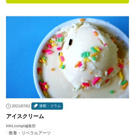
連載・コラム
イベント・セミナー
動画
資料ダウンロード
InfoLoungeとは
利用規約
プライバシーポリシー
本サイトのご利用にあたって
連載・コラム
2021/07/01
お問い合わせ
アイスクリーム
運営会社
InfoLounge編集部
教養・リベラルアーツ