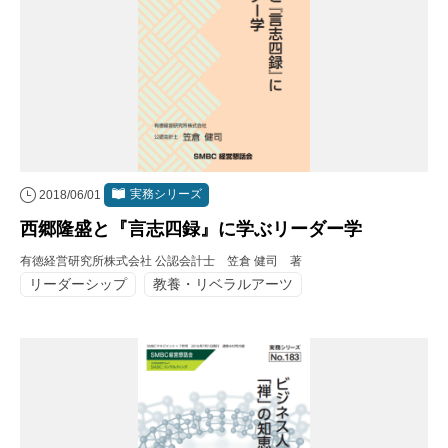
実務シリーズ
2018/06/01
西郷隆盛と『言志四録』に学ぶリーダー学
有徳経営研究所株式会社 公認会計士 笠倉 健司 著
リーダーシップ
教養・リベラルアーツ