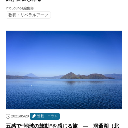
InfoLounge編集部
教養・リベラルアーツ
連載・コラム
2021/05/20
五感で“地球の鼓動”を感じる旅 ― 洞爺湖（北