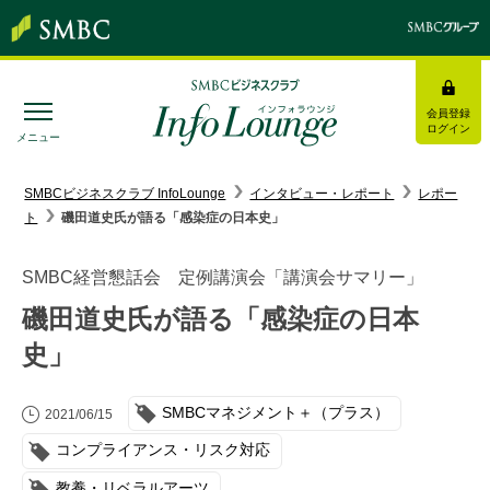
会員登録
ログイン
メニュー
SMBC経営懇話会
｜
みんなの研修
SMBCビジネスクラブ InfoLounge
インタビュー・レポート
レポー
ト
磯田道史氏が語る「感染症の日本史」
ログイン/会員登録
SMBC経営懇話会 定例講演会「講演会サマリー」
磯田道史氏が語る「感染症の日本
史」
トピックス＆インフォメーション
SMBCマネジメント＋（プラス）
お役立ち情報
2021/06/15
コンプライアンス・リスク対応
インタビュー・レポート
教養・リベラルアーツ