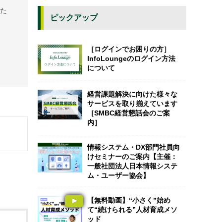
また
ピックアップ
［ログインでお困りの方］
InfoLoungeのログイン方法
について
経営課題解決に向けた様々な
サービスを取り揃えています
［SMBC経営懇話会のご案
内］
情報システム・DX部門社員向
けセミナーのご案内【主催：
一般社団法人日本情報システ
ム・ユーザー協会】
【無料動画】“小さく”始め
て“続けられる”人材育成メソ
ッド