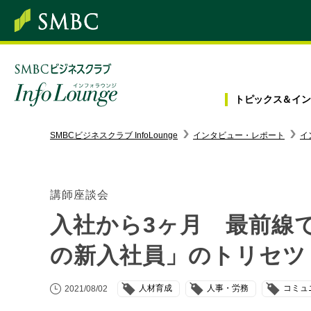
トピックス＆
イン
SMBC経営懇話会
｜
みんなの研修
SMBCビジネスクラブ InfoLounge
インタビュー・レポート
イ
ログイン/会員登録
講師座談会
入社から3ヶ月 最前線
トピックス＆インフォメーション
の新入社員」のトリセツ
お役立ち情報
人材育成
人事・労務
コミュ
2021/08/02
インタビュー・レポート