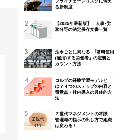
プライチェーンリスクに備え
る新制度
【2025年最新版】 人事･労
務分野の法定保存文書一覧
法令ごとに異なる ｢常時使用
(雇用)する労働者」の定義と
カウント方法
コルブの経験学習モデルと
は？４つのステップの内容と
留意点・社内導入の具体的方
法
Ｚ世代マネジメントの常識
管理職の指示の出し方で組織
は変わる！