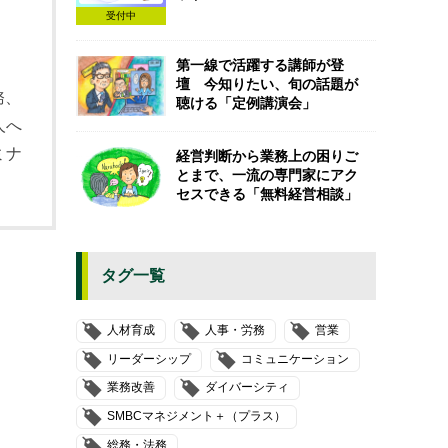
受付中
第一線で活躍する講師が登
壇 今知りたい、旬の話題が
務、
聴ける「定例講演会」
人へ
ミナ
経営判断から業務上の困りご
とまで、一流の専門家にアク
セスできる「無料経営相談」
タグ一覧
人材育成
人事・労務
営業
リーダーシップ
コミュニケーション
業務改善
ダイバーシティ
SMBCマネジメント＋（プラス）
総務・法務