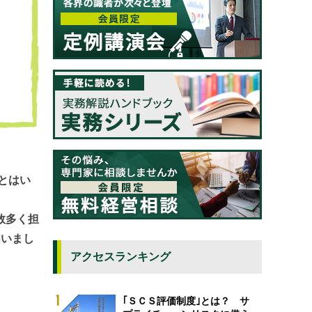
とはい
数多く担
伺いまし
アクセスランキング
｢ＳＣＳ評価制度｣とは？ サ