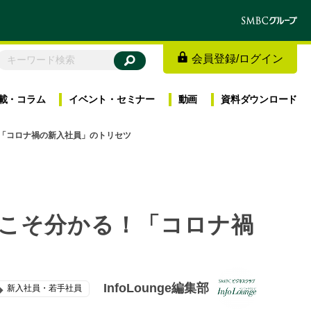
会員登録
/
ログイン
載・
コラム
イベント・
セミナー
動画
資料
ダウンロード
「コロナ禍の新入社員」のトリセツ
らこそ分かる！「コロナ禍
InfoLounge編集部
新入社員・若手社員