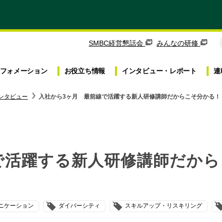
SMBC経営懇話会
みんなの研修
フォメーション
お役立ち
情報
インタビュー・
レポート
連
ンタビュー
入社から3ヶ月 最前線で活躍する新人研修講師だからこそ分かる！
で活躍する新人研修講師だか
ニケーション
ダイバーシティ
スキルアップ・リスキリング