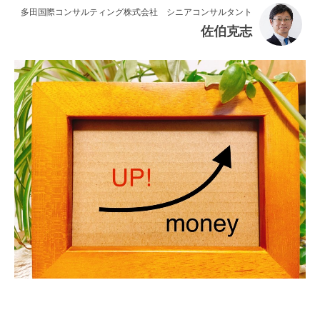
連載・コラム
多田国際コンサルティング株式会社 シニアコンサルタント
佐伯克志
イベント・セミナー
動画
資料ダウンロード
InfoLoungeとは
利用規約
プライバシーポリシー
本サイトのご利用にあたって
お問い合わせ
運営会社