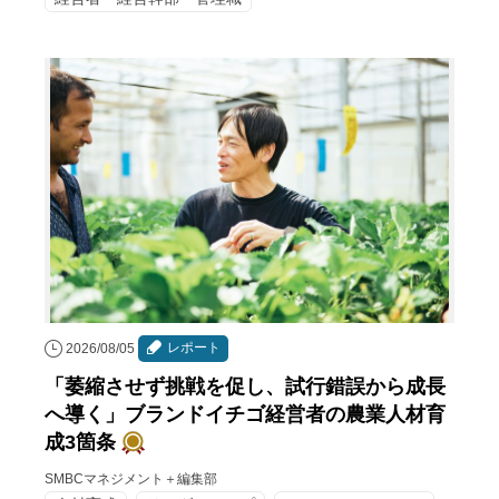
レポート
2026/08/05
「萎縮させず挑戦を促し、試行錯誤から成長
へ導く」ブランドイチゴ経営者の農業人材育
成3箇条
SMBCマネジメント＋編集部