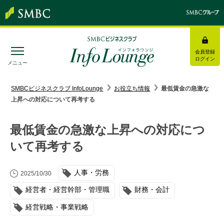
会員登録
ログイン
メニュー
SMBC経営懇話会
｜
みんなの研修
SMBCビジネスクラブ InfoLounge
お役立ち情報
最低賃金の急激な
上昇への対応について再考する
ログイン/会員登録
最低賃金の急激な上昇への対応につ
いて再考する
トピックス＆インフォメーション
人事・労務
2025/10/30
お役立ち情報
経営者・経営幹部・管理職
財務・会計
経営戦略・事業戦略
インタビュー・レポート