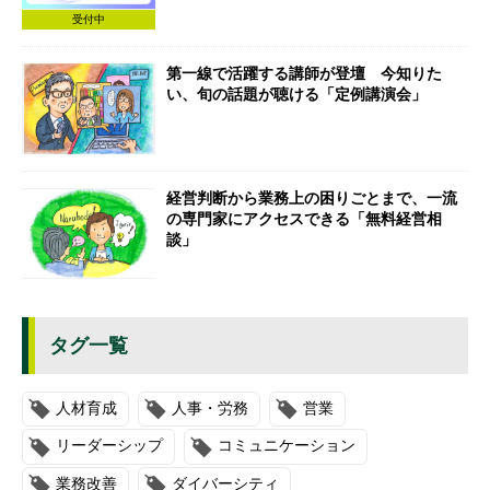
受付中
第一線で活躍する講師が登壇 今知りた
い、旬の話題が聴ける「定例講演会」
経営判断から業務上の困りごとまで、一流
の専門家にアクセスできる「無料経営相
談」
タグ一覧
人材育成
人事・労務
営業
リーダーシップ
コミュニケーション
業務改善
ダイバーシティ