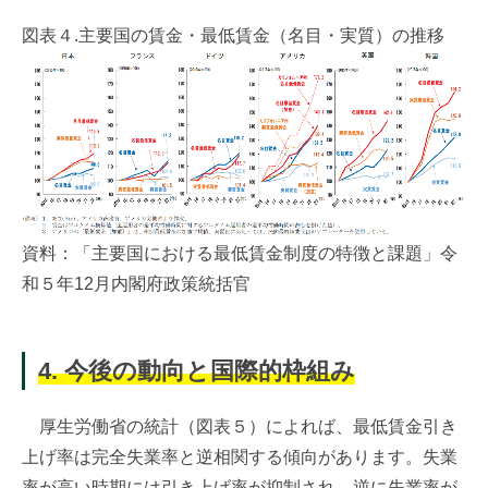
図表４.主要国の賃金・最低賃金（名目・実質）の推移
資料：「主要国における最低賃金制度の特徴と課題」令
和５年12月内閣府政策統括官
4. 今後の動向と国際的枠組み
厚生労働省の統計（図表５）によれば、最低賃金引き
上げ率は完全失業率と逆相関する傾向があります。失業
率が高い時期には引き上げ率が抑制され、逆に失業率が