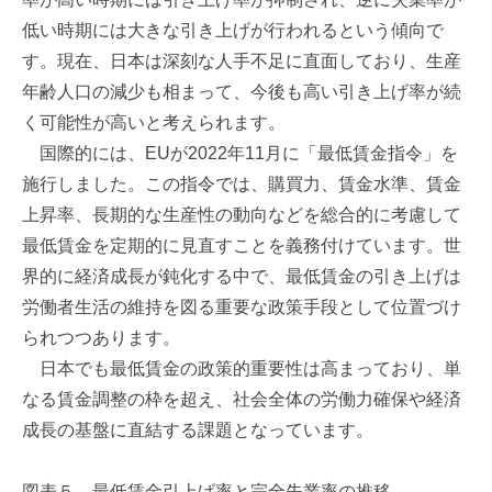
低い時期には大きな引き上げが行われるという傾向で
す。現在、日本は深刻な人手不足に直面しており、生産
年齢人口の減少も相まって、今後も高い引き上げ率が続
く可能性が高いと考えられます。
国際的には、EUが2022年11月に「最低賃金指令」を
施行しました。この指令では、購買力、賃金水準、賃金
上昇率、長期的な生産性の動向などを総合的に考慮して
最低賃金を定期的に見直すことを義務付けています。世
界的に経済成長が鈍化する中で、最低賃金の引き上げは
労働者生活の維持を図る重要な政策手段として位置づけ
られつつあります。
日本でも最低賃金の政策的重要性は高まっており、単
なる賃金調整の枠を超え、社会全体の労働力確保や経済
成長の基盤に直結する課題となっています。
図表５．最低賃金引上げ率と完全失業率の推移