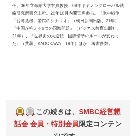
任。06年立命館大学客員教授。09年キヤノングローバル戦
略研究所研究主幹。20年10月内閣官房参与。『米中戦争
「台湾危機」驚愕のシナリオ』（朝日新聞出版、21年）、
『中国が抱える9つの国際問題』（ビジネス教育出版社、
21年）、『世界史の大逆転 国際情勢のルールが変わっ
た』（共著、KADOKAWA、19年）ほか、著書多数。
この続きは、
SMBC経営懇
話会 会員・特別会員
限定コンテン