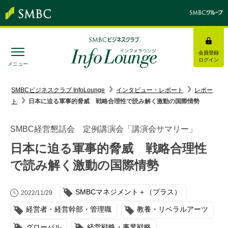
会員登録
ログイン
メニュー
SMBC経営懇話会
｜
みんなの研修
SMBCビジネスクラブ InfoLounge
インタビュー・レポート
レポー
ト
日本に迫る軍事的脅威 戦略合理性で読み解く激動の国際情勢
ログイン/会員登録
SMBC経営懇話会 定例講演会「講演会サマリー」
日本に迫る軍事的脅威 戦略合理性
で読み解く激動の国際情勢
トピックス＆インフォメーション
SMBCマネジメント＋（プラス）
お役立ち情報
2022/11/29
経営者・経営幹部・管理職
教養・リベラルアーツ
インタビュー・レポート
グローバル
経営戦略・事業戦略