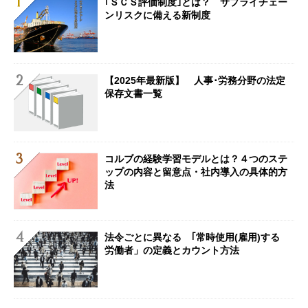
｢ＳＣＳ評価制度｣とは？ サプライチェー
ンリスクに備える新制度
【2025年最新版】 人事･労務分野の法定
保存文書一覧
コルブの経験学習モデルとは？４つのステ
ップの内容と留意点・社内導入の具体的方
法
法令ごとに異なる ｢常時使用(雇用)する
労働者」の定義とカウント方法