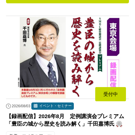
連載・コラム
イベント・セミナー
動画
資料ダウンロード
InfoLoungeとは
利用規約
プライバシーポリシー
受付中
本サイトのご利用にあたって
イベント・セミナー
2026/08/03
お問い合わせ
【録画配信】2026年8月 定例講演会プレミアム
運営会社
「豊臣の城から歴史を読み解く」千田嘉博氏