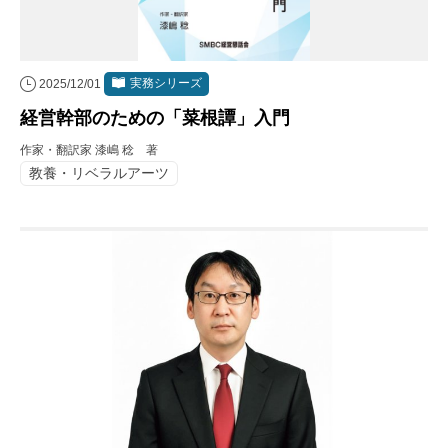
実務シリーズ
2025/12/01
経営幹部のための「菜根譚」入門
作家・翻訳家 漆嶋 稔 著
教養・リベラルアーツ