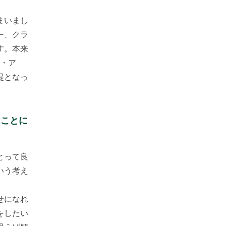
まいまし
ー、クラ
す。本来
ア・ア
提となっ
」ことに
とって良
いう考え
せになれ
をしたい