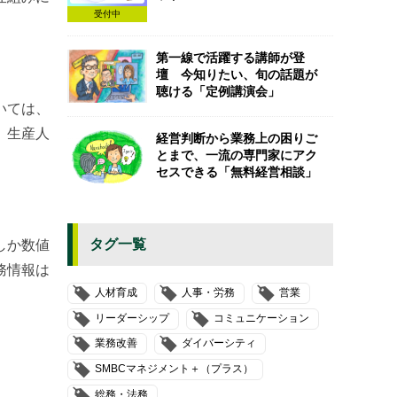
受付中
第一線で活躍する講師が登
壇 今知りたい、旬の話題が
聴ける「定例講演会」
いては、
、生産人
経営判断から業務上の困りご
とまで、一流の専門家にアク
セスできる「無料経営相談」
タグ一覧
しか数値
務情報は
人材育成
人事・労務
営業
リーダーシップ
コミュニケーション
業務改善
ダイバーシティ
SMBCマネジメント＋（プラス）
総務・法務