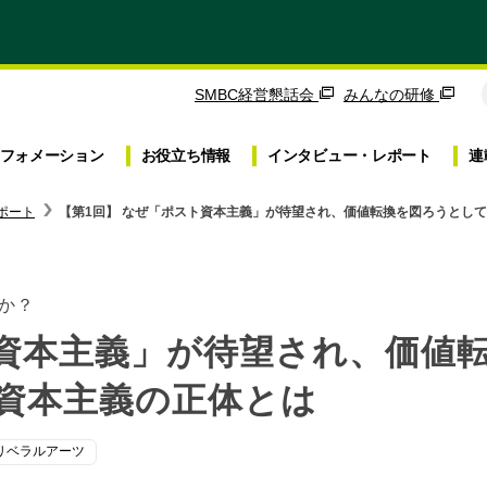
SMBC経営懇話会
みんなの研修
フォメーション
お役立ち
情報
インタビュー・
レポート
連
ポート
【第1回】 なぜ「ポスト資本主義」が待望され、価値転換を図ろうとし
か？
ト資本主義」が待望され、価値
資本主義の正体とは
リベラルアーツ