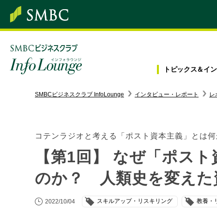
トピックス＆
イン
SMBC経営懇話会
｜
みんなの研修
SMBCビジネスクラブ InfoLounge
インタビュー・レポート
レ
ログイン/会員登録
コテンラジオと考える「ポスト資本主義」とは何
【第1回】 なぜ「ポス
トピックス＆インフォメーション
のか？ 人類史を変えた
お役立ち情報
スキルアップ・リスキリング
教養・
2022/10/04
インタビュー・レポート