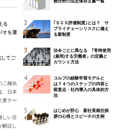
務分野の法定保存文書一覧
｢ＳＣＳ評価制度｣とは？ サ
える
プライチェーンリスクに備え
ジオを運
る新制度
法令ごとに異なる ｢常時使用
(雇用)する労働者」の定義と
成してご
カウント方法
コルブの経験学習モデルと
の二極化
は？４つのステップの内容と
留意点・社内導入の具体的方
は、日本
法
主要テー
はじめが肝心 新社長就任挨
拶の心得とスピーチの文例
難しい言
が解説し