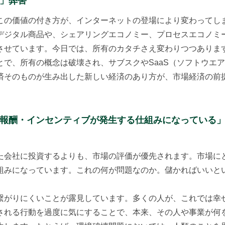
る」弊害
この価値の付き方が、インターネットの登場により変わってし
デジタル商品や、シェアリングエコノミー、プロセスエコノミ
させています。今日では、所有のカタチさえ変わりつつありま
で、所有の概念は破壊され、サブスクやSaaS（ソフトウエ
済そのものが生み出した新しい経済のあり方が、市場経済の前
み報酬・インセンティブが発生する仕組みに
なっている
た会社に投資するよりも、市場の評価が優先されます。市場に
組みになっています。これの何が問題なのか。儲かればいいと
繋がりにくいことが露見しています。多くの人が、これでは幸
される行動を過度に気にすることで、本来、その人や事業が何