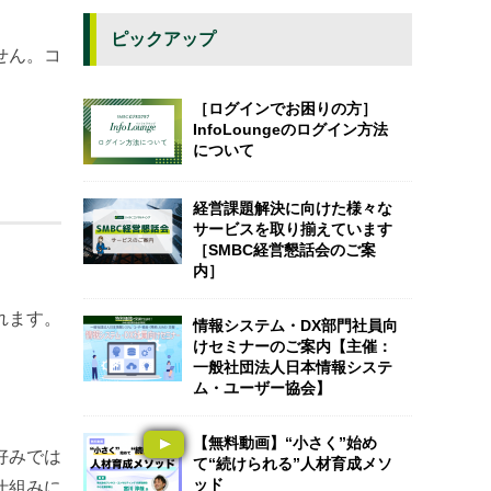
ピックアップ
せん。コ
［ログインでお困りの方］
InfoLoungeのログイン方法
について
経営課題解決に向けた様々な
サービスを取り揃えています
［SMBC経営懇話会のご案
内］
れます。
情報システム・DX部門社員向
けセミナーのご案内【主催：
一般社団法人日本情報システ
ム・ユーザー協会】
【無料動画】“小さく”始め
好みでは
て“続けられる”人材育成メソ
ッド
仕組みに