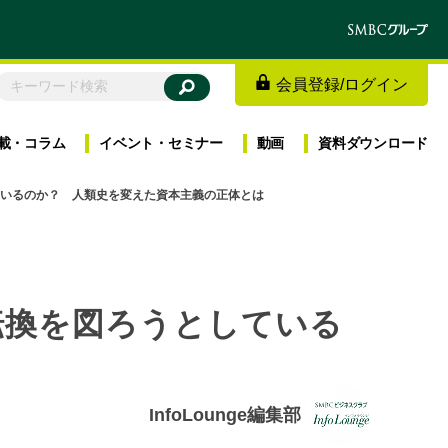
会員登録
/
ログイン
載・
コラム
イベント・
セミナー
動画
資料
ダウンロード
ているのか？ 人類史を変えた資本主義の正体とは
転換を図ろうとしている
InfoLounge編集部