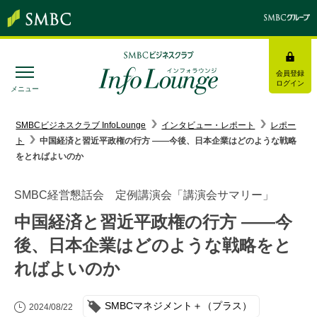
会員登録
ログイン
メニュー
SMBC経営懇話会
｜
みんなの研修
SMBCビジネスクラブ InfoLounge
インタビュー・レポート
レポー
ト
中国経済と習近平政権の行方 ——今後、日本企業はどのような戦略
ログイン/会員登録
をとればよいのか
SMBC経営懇話会 定例講演会「講演会サマリー」
中国経済と習近平政権の行方 ——今
トピックス＆インフォメーション
後、日本企業はどのような戦略をと
ればよいのか
お役立ち情報
インタビュー・レポート
SMBCマネジメント＋（プラス）
2024/08/22