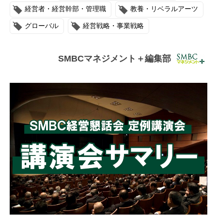
連載・コラム
経営者・経営幹部・管理職
教養・リベラルアーツ
グローバル
経営戦略・事業戦略
イベント・セミナー
動画
SMBCマネジメント＋編集部
資料ダウンロード
InfoLoungeとは
利用規約
プライバシーポリシー
本サイトのご利用にあたって
お問い合わせ
運営会社