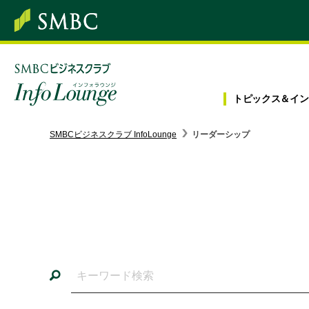
トピックス＆
イン
SMBC経営懇話会
｜
みんなの研修
SMBCビジネスクラブ InfoLounge
リーダーシップ
ログイン/会員登録
トピックス＆インフォメーション
お役立ち情報
インタビュー・レポート