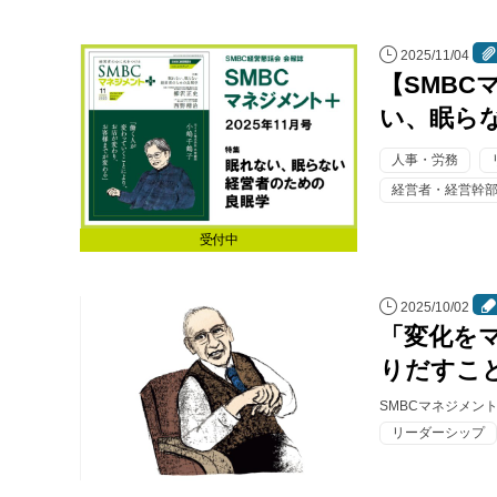
連載・コラム
2025/11/04
イベント・セミナー
【SMBC
い、眠ら
動画
人事・労務
資料ダウンロード
経営者・経営幹
InfoLoungeとは
受付中
利用規約
2025/10/02
プライバシーポリシー
「変化を
本サイトのご利用にあたって
りだすこ
お問い合わせ
SMBCマネジメン
リーダーシップ
運営会社