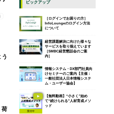
ピックアップ
職
［ログインでお困りの方］
InfoLoungeのログイン方法
について
経営課題解決に向けた様々な
サービスを取り揃えています
［SMBC経営懇話会のご案
よう
内］
情報システム・DX部門社員向
けセミナーのご案内【主催：
一般社団法人日本情報システ
ム・ユーザー協会】
【無料動画】“小さく”始め
て“続けられる”人材育成メソ
ッド
、荷
受付中