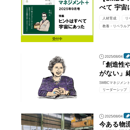
べて 宇
人材育成
リ
教養・リベラル
受付中
2025/08/04
「創造性
がない」
SMBCマネジメン
リーダーシップ
2025/08/04
今ある物