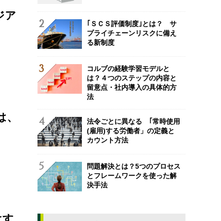
ジア
｢ＳＣＳ評価制度｣とは？ サ
プライチェーンリスクに備え
る新制度
コルブの経験学習モデルと
は？４つのステップの内容と
留意点・社内導入の具体的方
法
は、
法令ごとに異なる ｢常時使用
(雇用)する労働者」の定義と
カウント方法
問題解決とは？5つのプロセス
とフレームワークを使った解
決手法
はす