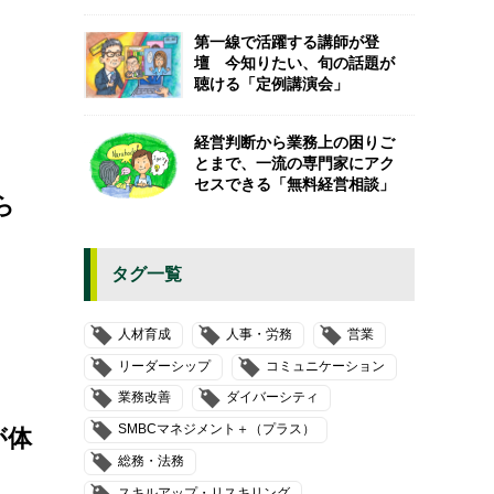
第一線で活躍する講師が登
壇 今知りたい、旬の話題が
聴ける「定例講演会」
経営判断から業務上の困りご
とまで、一流の専門家にアク
セスできる「無料経営相談」
ら
タグ一覧
人材育成
人事・労務
営業
リーダーシップ
コミュニケーション
業務改善
ダイバーシティ
SMBCマネジメント＋（プラス）
が体
総務・法務
スキルアップ・リスキリング