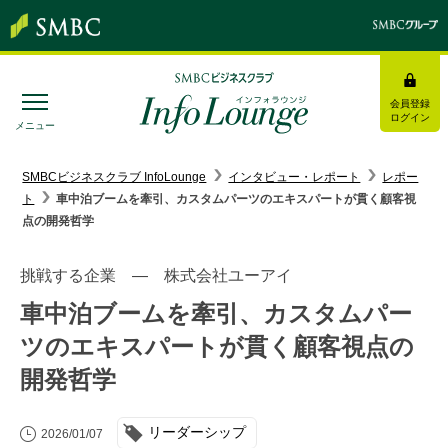
会員登録
ログイン
メニュー
SMBC経営懇話会
｜
みんなの研修
SMBCビジネスクラブ InfoLounge
インタビュー・レポート
レポー
ト
車中泊ブームを牽引、カスタムパーツのエキスパートが貫く顧客視
ログイン/会員登録
点の開発哲学
挑戦する企業 ― 株式会社ユーアイ
車中泊ブームを牽引、カスタムパー
トピックス＆インフォメーション
ツのエキスパートが貫く顧客視点の
開発哲学
お役立ち情報
インタビュー・レポート
リーダーシップ
2026/01/07