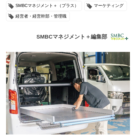
連載・コラム
SMBCマネジメント＋（プラス）
マーケティング
経営者・経営幹部・管理職
イベント・セミナー
動画
SMBCマネジメント＋編集部
資料ダウンロード
InfoLoungeとは
利用規約
プライバシーポリシー
本サイトのご利用にあたって
お問い合わせ
運営会社