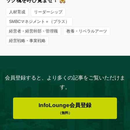
ック魂を呼び覚ませ！
人材育成
リーダーシップ
SMBCマネジメント＋（プラス）
経営者・経営幹部・管理職
教養・リベラルアーツ
経営戦略・事業戦略
会員登録すると、より多くの記事をご覧いただけま
す。
InfoLounge会員登録
（無料）