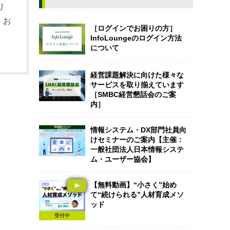
り
、お
［ログインでお困りの方］
InfoLoungeのログイン方法
について
経営課題解決に向けた様々な
サービスを取り揃えています
［SMBC経営懇話会のご案
内］
情報システム・DX部門社員向
けセミナーのご案内【主催：
一般社団法人日本情報システ
ム・ユーザー協会】
【無料動画】“小さく”始め
て“続けられる”人材育成メソ
ッド
受付中