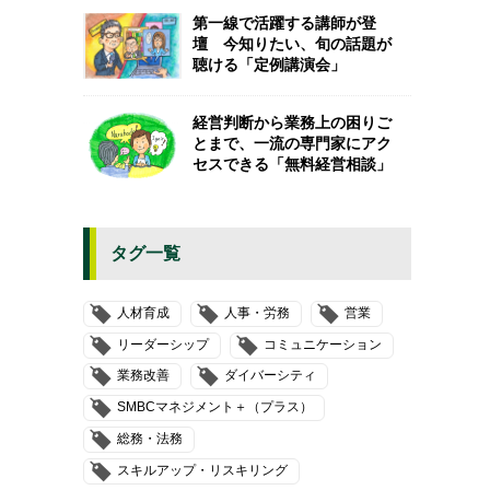
第一線で活躍する講師が登
壇 今知りたい、旬の話題が
聴ける「定例講演会」
経営判断から業務上の困りご
とまで、一流の専門家にアク
セスできる「無料経営相談」
タグ一覧
人材育成
人事・労務
営業
リーダーシップ
コミュニケーション
業務改善
ダイバーシティ
SMBCマネジメント＋（プラス）
総務・法務
スキルアップ・リスキリング