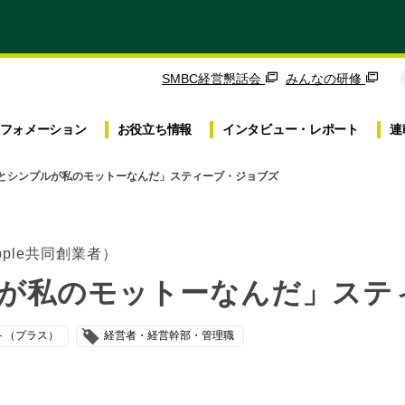
SMBC経営懇話会
みんなの研修
フォメーション
お役立ち
情報
インタビュー・
レポート
連
とシンプルが私のモットーなんだ」スティーブ・ジョブズ
ple共同創業者）
が私のモットーなんだ」ステ
＋（プラス）
経営者・経営幹部・管理職