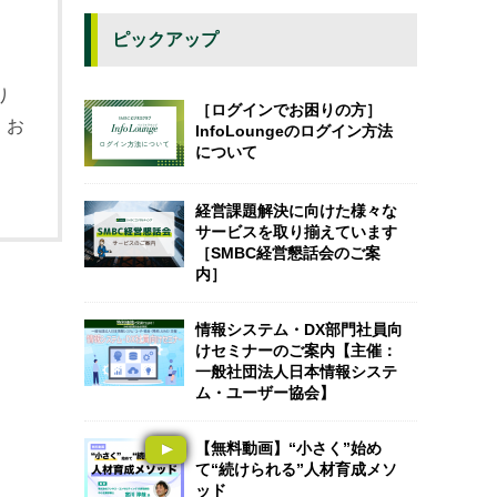
ピックアップ
り
［ログインでお困りの方］
、お
InfoLoungeのログイン方法
について
経営課題解決に向けた様々な
サービスを取り揃えています
［SMBC経営懇話会のご案
内］
情報システム・DX部門社員向
けセミナーのご案内【主催：
一般社団法人日本情報システ
ム・ユーザー協会】
【無料動画】“小さく”始め
て“続けられる”人材育成メソ
ッド