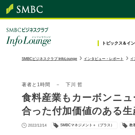
トピックス＆
イン
SMBC経営懇話会
｜
みんなの研修
SMBCビジネスクラブ InfoLounge
インタビュー・レポート
イ
ログイン/会員登録
著者と1時間 － 下川 哲
食料産業もカーボンニュ
トピックス＆インフォメーション
合った付加価値のある生
お役立ち情報
SMBCマネジメント＋（プラス）
教
2022/12/14
インタビュー・レポート