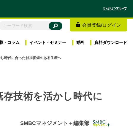
会員登録
/
ログイン
載・
コラム
イベント・
セミナー
動画
資料
ダウンロード
かし時代に合った付加価値のある生産へ
既存技術を活かし時代に
SMBCマネジメント＋編集部