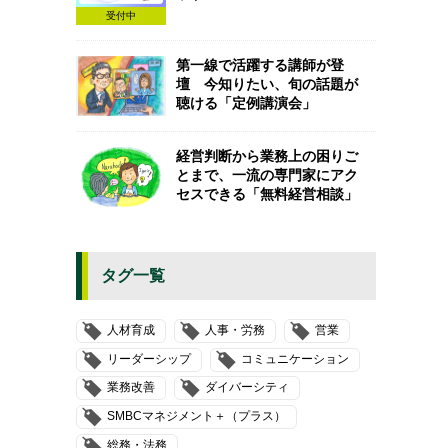
受付中
第一線で活躍する講師が登
壇 今知りたい、旬の話題が
聴ける「定例講演会」
経営判断から業務上の困りご
とまで、一流の専門家にアク
セスできる「無料経営相談」
タグ一覧
人材育成
人事・労務
営業
リーダーシップ
コミュニケーション
業務改善
ダイバーシティ
SMBCマネジメント＋（プラス）
総務・法務