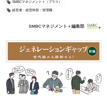
SMBCマネジメント＋（プラス）
連載・コラム
経営者・経営幹部・管理職
イベント・セミナー
動画
SMBCマネジメント＋編集部
資料ダウンロード
InfoLoungeとは
利用規約
プライバシーポリシー
本サイトのご利用にあたって
お問い合わせ
運営会社