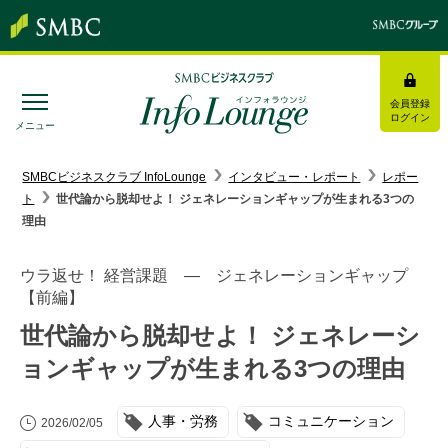
会員登録
ログイン
メニュー
SMBC経営懇話会
｜
みんなの研修
SMBCビジネスクラブ InfoLounge
インタビュー・レポート
レポー
ト
世代論から脱却せよ！ ジェネレーションギャップが生まれる3つの
ログイン/会員登録
理由
ウラ返せ！ 経営課題 ― ジェネレーションギャップ
【前編】
世代論から脱却せよ！ ジェネレーシ
トピックス＆インフォメーション
ョンギャップが生まれる3つの理由
お役立ち情報
インタビュー・レポート
人事・労務
コミュニケーション
2026/02/05