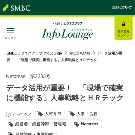
会員登録
ログイン
メニュー
SMBC経営懇話会
｜
みんなの研修
SMBCビジネスクラブ InfoLounge
お役立ち情報
データ活用が重
要！ 「現場で確実に機能する」人事戦略とＨＲテック
ログイン/会員登録
Netpress 第2233号
データ活用が重要！ 「現場で確実
に機能する」人事戦略とＨＲテック
トピックス＆インフォメーション
人材育成
人事・労務
お役立ち情報
2022/12/12
経営者・経営幹部・管理職
Netpress
インタビュー・レポート
経営戦略・事業戦略