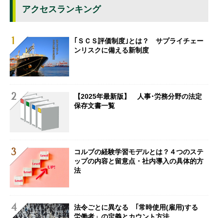
アクセスランキング
｢ＳＣＳ評価制度｣とは？ サプライチェー
ンリスクに備える新制度
【2025年最新版】 人事･労務分野の法定
保存文書一覧
コルブの経験学習モデルとは？４つのステ
ップの内容と留意点・社内導入の具体的方
法
法令ごとに異なる ｢常時使用(雇用)する
労働者」の定義とカウント方法