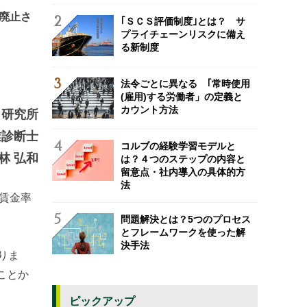
が廃止さ
｢ＳＣＳ評価制度｣とは？ サ
プライチェーンリスクに備え
る新制度
法令ごとに異なる ｢常時使用
(雇用)する労働者」の定義と
カウント方法
ト研究所
業診断士
コルブの経験学習モデルと
林 弘和
は？４つのステップの内容と
留意点・社内導入の具体的方
法
増賃金率
問題解決とは？5つのプロセス
とフレームワークを使った解
決手法
りま
ことか
ピックアップ