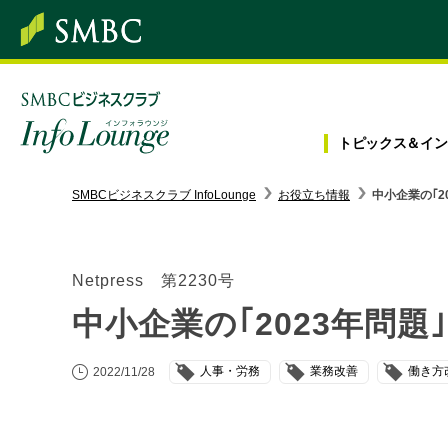
トピックス＆
イン
SMBC経営懇話会
｜
みんなの研修
SMBCビジネスクラブ InfoLounge
お役立ち情報
中小企業の｢2
ログイン/会員登録
Netpress 第2230号
中小企業の｢2023年問
トピックス＆インフォメーション
人事・労務
業務改善
働き方
2022/11/28
お役立ち情報
インタビュー・レポート