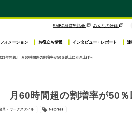
SMBC経営懇話会
みんなの研修
フォメーション
お役立ち
情報
インタビュー・
レポート
連
023年問題｣ 月60時間超の割増率が50％以上に引き上げへ
題｣ 月60時間超の割増率が50
改革・ワークスタイル
Netpress