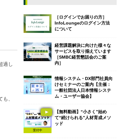
［ログインでお困りの方］
InfoLoungeのログイン方法
について
経営課題解決に向けた様々な
サービスを取り揃えています
［SMBC経営懇話会のご案
内］
超過し
情報システム・DX部門社員向
けセミナーのご案内【主催：
一般社団法人日本情報システ
ム・ユーザー協会】
ても、
【無料動画】“小さく”始め
て“続けられる”人材育成メソ
ッド
受付中