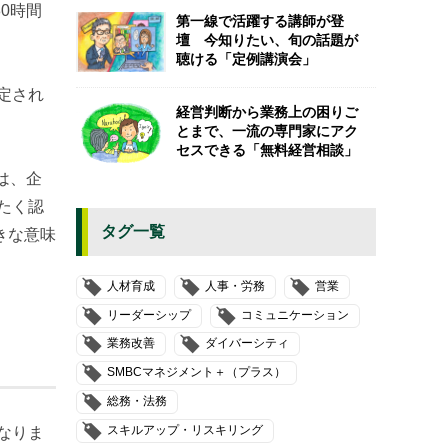
0時間
第一線で活躍する講師が登
壇 今知りたい、旬の話題が
聴ける「定例講演会」
定され
経営判断から業務上の困りご
とまで、一流の専門家にアク
セスできる「無料経営相談」
は、企
たく認
タグ一覧
きな意味
人材育成
人事・労務
営業
リーダーシップ
コミュニケーション
業務改善
ダイバーシティ
SMBCマネジメント＋（プラス）
総務・法務
スキルアップ・リスキリング
なりま