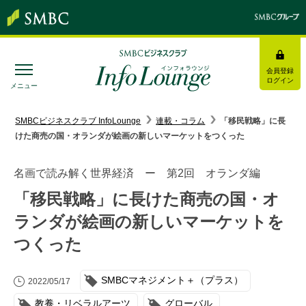
会員登録
ログイン
メニュー
SMBC経営懇話会
｜
みんなの研修
SMBCビジネスクラブ InfoLounge
連載・コラム
「移民戦略」に長
けた商売の国・オランダが絵画の新しいマーケットをつくった
ログイン/会員登録
名画で読み解く世界経済 ー 第2回 オランダ編
「移民戦略」に長けた商売の国・オ
ランダが絵画の新しいマーケットを
トピックス＆インフォメーション
つくった
お役立ち情報
SMBCマネジメント＋（プラス）
2022/05/17
インタビュー・レポート
教養・リベラルアーツ
グローバル