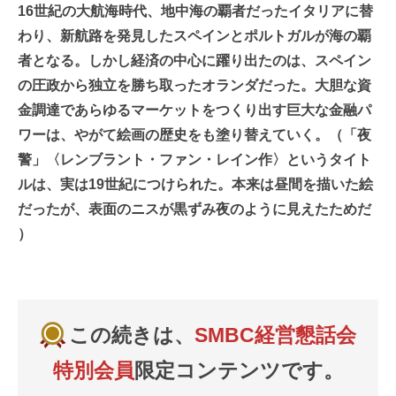
16世紀の大航海時代、地中海の覇者だったイタリアに替
わり、新航路を発見したスペインとポルトガルが海の覇
者となる。しかし経済の中心に躍り出たのは、スペイン
の圧政から独立を勝ち取ったオランダだった。大胆な資
金調達であらゆるマーケットをつくり出す巨大な金融パ
ワーは、やがて絵画の歴史をも塗り替えていく。（「夜
警」〈レンブラント・ファン・レイン作〉というタイト
ルは、実は19世紀につけられた。本来は昼間を描いた絵
だったが、表面のニスが黒ずみ夜のように見えたためだ
）
この続きは、
SMBC経営懇話会
特別会員
限定コンテンツです。