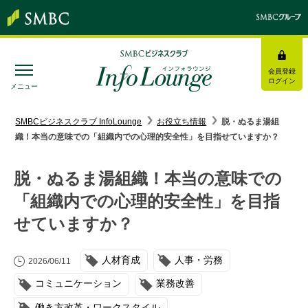
会員登録
ログイン
メニュー
SMBC経営懇話会
｜
みんなの研修
SMBCビジネスクラブ InfoLounge
お役立ち情報
脱・ぬるま湯組
織！本当の意味での「組織内での心理的安全性」を目指せていますか？
ログイン/会員登録
脱・ぬるま湯組織！本当の意味での
「組織内での心理的安全性」を目指
せていますか？
トピックス＆インフォメーション
お役立ち情報
人材育成
人事・労務
2026/06/11
コミュニケーション
業務改善
インタビュー・レポート
働き方改革・ワークスタイル