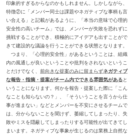
印象的すぎるからなのかもしれません。しかしながら、
特徴②に「メンバー同士は課題やネガティブな事柄も言
い合える」と記載があるように、「本当の意味で心理的
安全性の高いチーム」では、メンバーが失敗を恐れずに
挑戦することができ、積極的にアイデアも出すことがで
きて建設的な議論を行うことができる状態となります。
つまり、「心理的安全性」があるということは、組織
内の風通しが良いということや批判をされないというこ
とだけでなく、
前向きな提案のみに留まらず
ネガティブ
な報告・指摘・提案がチーム内でできる雰囲気がある
と
いうことになります。何かを報告・提案した際に「こん
なことも知らないの？」、「そういうことを言うから仕
事が進まない」などとメンバーを不安にさせるチームで
は、分からないことを聞けず、萎縮してしまったり、失
敗やミスを隠蔽してしまったりする可能性が出てきてし
まいます。ネガティブな事象が生じるのは業務上自然な