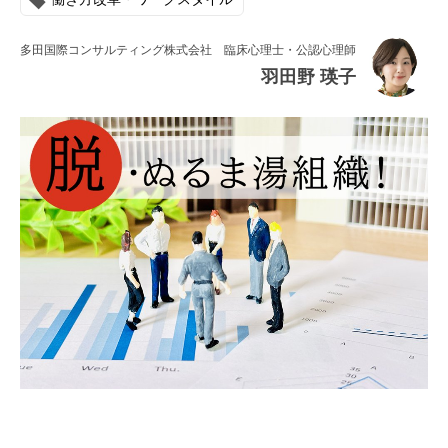
連載・コラム
多田国際コンサルティング株式会社 臨床心理士・公認心理師
イベント・セミナー
羽田野 瑛子
動画
資料ダウンロード
InfoLoungeとは
利用規約
プライバシーポリシー
本サイトのご利用にあたって
お問い合わせ
運営会社