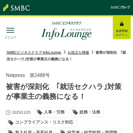
会員登録
ログイン
メニュー
SMBC経営懇話会
｜
みんなの研修
SMBCビジネスクラブ InfoLounge
お役立ち情報
被害が深刻化 ｢就
活セクハラ｣対策が事業主の義務になる！
ログイン/会員登録
Netpress 第2488号
被害が深刻化 ｢就活セクハラ｣対策
が事業主の義務になる！
トピックス＆インフォメーション
人事・労務
総務・法務
お役立ち情報
2025/11/25
コンプライアンス・リスク対応
インタビュー・レポート
新入社員・若手社員
経営者・経営幹部・管理職