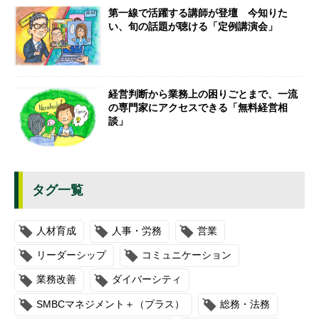
第一線で活躍する講師が登壇 今知りた
い、旬の話題が聴ける「定例講演会」
経営判断から業務上の困りごとまで、一流
の専門家にアクセスできる「無料経営相
談」
タグ一覧
人材育成
人事・労務
営業
リーダーシップ
コミュニケーション
業務改善
ダイバーシティ
SMBCマネジメント＋（プラス）
総務・法務