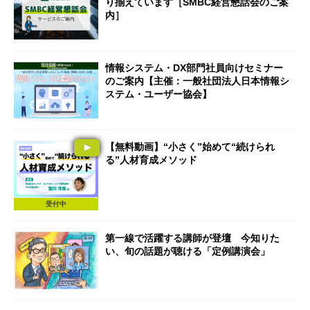
り揃えています［SMBC経営懇話会のご案
内］
情報システム・DX部門社員向けセミナー
のご案内【主催：一般社団法人日本情報シ
ステム・ユーザー協会】
【無料動画】“小さく”始めて“続けられ
る”人材育成メソッド
受付中
第一線で活躍する講師が登壇 今知りた
い、旬の話題が聴ける「定例講演会」