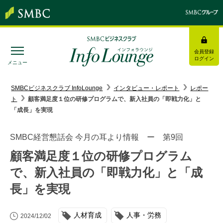
会員登録
ログイン
メニュー
SMBC経営懇話会
｜
みんなの研修
SMBCビジネスクラブ InfoLounge
インタビュー・レポート
レポー
ト
顧客満足度１位の研修プログラムで、新入社員の「即戦力化」と
ログイン/会員登録
「成長」を実現
SMBC経営懇話会 今月の耳より情報 ー 第9回
顧客満足度１位の研修プログラム
トピックス＆インフォメーション
で、新入社員の「即戦力化」と「成
長」を実現
お役立ち情報
インタビュー・レポート
人材育成
人事・労務
2024/12/02