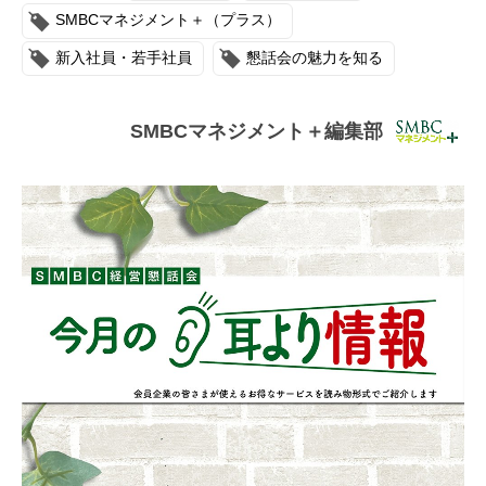
連載・コラム
SMBCマネジメント＋（プラス）
新入社員・若手社員
懇話会の魅力を知る
イベント・セミナー
動画
SMBCマネジメント＋編集部
資料ダウンロード
InfoLoungeとは
利用規約
プライバシーポリシー
本サイトのご利用にあたって
お問い合わせ
運営会社