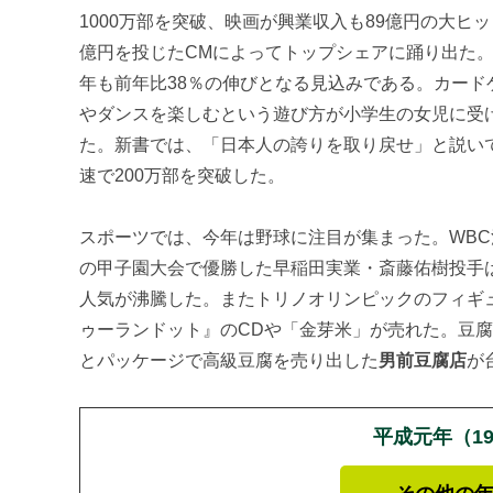
1000万部を突破、映画が興業収入も89億円の大
億円を投じたCMによってトップシェアに踊り出た。
年も前年比38％の伸びとなる見込みである。カード
やダンスを楽しむという遊び方が小学生の女児に受け
た。新書では、「日本人の誇りを取り戻せ」と説い
速で200万部を突破した。
スポーツでは、今年は野球に注目が集まった。WBC
の甲子園大会で優勝した早稲田実業・斎藤佑樹投手
人気が沸騰した。またトリノオリンピックのフィギ
ゥーランドット』のCDや「金芽米」が売れた。豆
とパッケージで高級豆腐を売り出した
男前豆腐店
が
平成元年（1