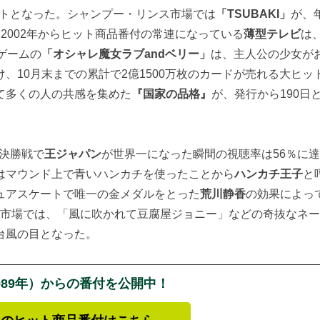
ヒットとなった。シャンプー・リンス市場では
「TSUBAKI」
が、年
2002年からヒット商品番付の常連になっている
薄型テレビ
は、
ゲームの
「オシャレ魔女ラブandベリー」
は、主人公の少女が
、10月末までの累計で2億1500万枚のカードが売れる大ヒッ
て多くの人の共感を集めた
『国家の品格』
が、発行から190日
決勝戦で
王ジャパン
が世界一になった瞬間の視聴率は56％に
はマウンド上で青いハンカチを使ったことから
ハンカチ王子
と
ュアスケートで唯一の金メダルをとった
荒川静香
の効果によっ
腐市場では、「風に吹かれて豆腐屋ジョニー」などの奇抜なネ
台風の目となった。
989年）からの番付を公開中！