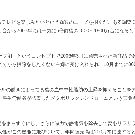
もテレビを楽しみたいという顧客のニーズを掴んだ。ある調査
台から2007年には一気に5倍前後の1800～1900万台になる
プ剤」というコンセプトで2006年3月に発売された新商品で
てから掃除をしたくない主婦に受け入れられ、10月までに80
ールの働きによって食後の血中中性脂肪の上昇を抑えることを
。厚生労働省が発表したメタボリックシンドロームという言葉
髪をまっすぐにし、さらに磁力で静電気を除去して髪をサラサ
性がこの機能に飛びついて、年間販売高は200万本に達する