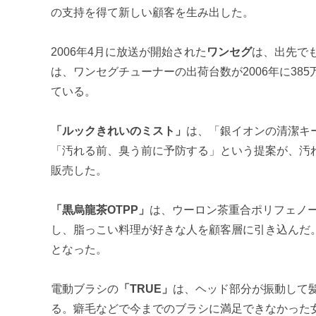
の支持を得て新しい顧客を生み出した。
2006年4月に放送が開始された
ワンセグ
は、出先で
は、ワンセグチューナーの出荷台数が2006年に385万
ている。
「ルックきれいのミスト」
は、「銀イオンの清潔キー
「汚れる前、臭う前に予防する」という提案が、汚れ
販売した。
「黒烏龍茶OTPP」
は、ウーロン茶重合ポリフェノ
し、脂っこい料理が好きな人を顧客層に引き込んだ
となった。
電動ブラシの
「TRUE」
は、ヘッド部分が振動して
る。癖毛などで今までのブラシに満足できなかった女