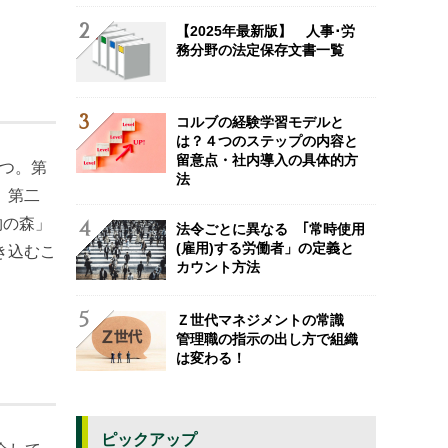
【2025年最新版】 人事･労
務分野の法定保存文書一覧
コルブの経験学習モデルと
は？４つのステップの内容と
留意点・社内導入の具体的方
つ。第
法
。第二
物の森」
法令ごとに異なる ｢常時使用
(雇用)する労働者」の定義と
き込むこ
カウント方法
Ｚ世代マネジメントの常識
管理職の指示の出し方で組織
は変わる！
ピックアップ