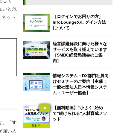
会して
ないと危
［ログインでお困りの方］
ーネット
InfoLoungeのログイン方法
について
経営課題解決に向けた様々な
サービスを取り揃えています
［SMBC経営懇話会のご案
内］
情報システム・DX部門社員向
けセミナーのご案内【主催：
一般社団法人日本情報システ
ム・ユーザー協会】
【無料動画】“小さく”始め
て“続けられる”人材育成メソ
ッド
は、「す
受付中
が強い人