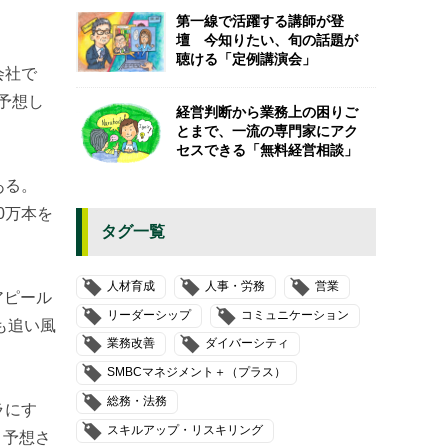
第一線で活躍する講師が登
壇 今知りたい、旬の話題が
聴ける「定例講演会」
会社で
と予想し
経営判断から業務上の困りご
とまで、一流の専門家にアク
セスできる「無料経営相談」
ある。
0万本を
タグ一覧
人材育成
人事・労務
営業
アピール
リーダーシップ
コミュニケーション
も追い風
業務改善
ダイバーシティ
SMBCマネジメント＋（プラス）
総務・法務
ラにす
スキルアップ・リスキリング
と予想さ