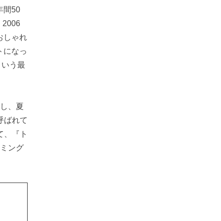
間50
2006
おしゃれ
トになっ
という最
達し、夏
呼ばれて
て、『ト
ーミング