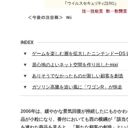
ゲームを楽しむ層を拡大したニンテンドーDS Li
居心地のよいネット空間を作り出したmixi
ありそうでなかったものが新しい顧客を創造
ガソリン高騰を追い風に「ワゴンR」が快走
2006年は、緩やかな景気回復が持続したにもかか
品が小粒になり、番付においても西の横綱が「該当
を連ねた商品を見ると、「新たな顧客の創造」とい