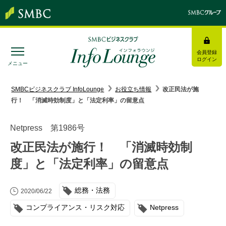
会員登録
ログイン
メニュー
SMBC経営懇話会
｜
みんなの研修
SMBCビジネスクラブ InfoLounge
お役立ち情報
改正民法が施
行！ 「消滅時効制度」と「法定利率」の留意点
ログイン/会員登録
Netpress 第1986号
改正民法が施行！ 「消滅時効制
度」と「法定利率」の留意点
トピックス＆インフォメーション
総務・法務
お役立ち情報
2020/06/22
コンプライアンス・リスク対応
Netpress
インタビュー・レポート