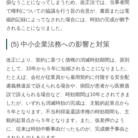
損なうことになってしまうため、改正法では、当事者間
で権利についての協議を行う旨の合意が、書面または電
磁的記録によってなされた場合には、時効の完成が猶予
されることになりました。
(5) 中小企業法務への影響と対策
改正により、契約に基づく債権の消滅時効期間は、原則
として、10年から５年に短縮されることになりました。
たとえば、会社が従業員から雇用契約に付随する安全配
慮義務違反で訴えられる場合や、病院が患者から医療過
誤で訴えられる場合など、時効期間は10年とされてきま
したが、いずれも消滅時効の完成は、主観的起算点から
５年となります。不当利得返還請求権の時効期間も、主
観的起算点から５年となります。また、仮差押のよう
に、従来は時効中断事由だったものが、完成猶予事由と
されたものもあります。