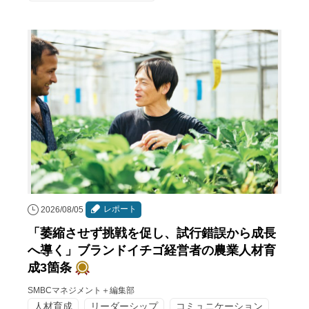
レポート
2026/08/05
「萎縮させず挑戦を促し、試行錯誤から成長
へ導く」ブランドイチゴ経営者の農業人材育
成3箇条
SMBCマネジメント＋編集部
人材育成
リーダーシップ
コミュニケーション