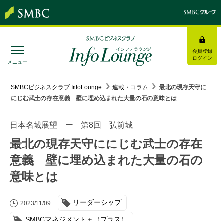
会員登録
ログイン
メニュー
SMBC経営懇話会
｜
みんなの研修
SMBCビジネスクラブ InfoLounge
連載・コラム
最北の現存天守に
にじむ武士の存在意義 壁に埋め込まれた大量の石の意味とは
ログイン/会員登録
日本名城展望 ー 第8回 弘前城
最北の現存天守ににじむ武士の存在
意義 壁に埋め込まれた大量の石の
トピックス＆インフォメーション
意味とは
お役立ち情報
リーダーシップ
2023/11/09
インタビュー・レポート
SMBCマネジメント＋（プラス）