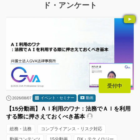
ド・アンケート
受付中
イベント・セミナー
動画
2026/08/07
【15分動画】ＡＩ利用のワナ：法務でＡＩを利用
する際に押さえておくべき基本
総務・法務
コンプライアンス・リスク対応
動画コンテンツ
15分動画
DX・テクノロジー