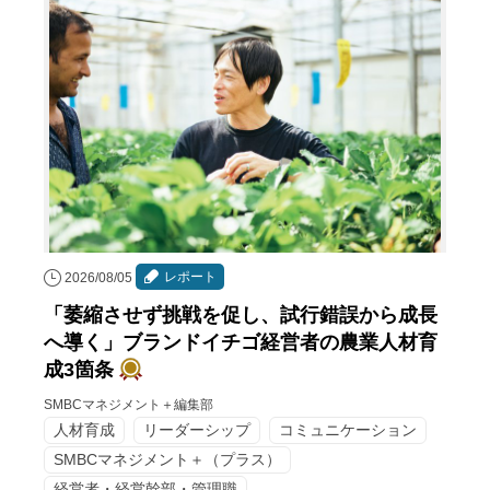
レポート
2026/08/05
「萎縮させず挑戦を促し、試行錯誤から成長
へ導く」ブランドイチゴ経営者の農業人材育
成3箇条
SMBCマネジメント＋編集部
人材育成
リーダーシップ
コミュニケーション
SMBCマネジメント＋（プラス）
経営者・経営幹部・管理職