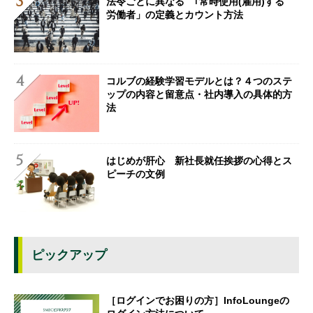
法令ごとに異なる ｢常時使用(雇用)する
労働者」の定義とカウント方法
コルブの経験学習モデルとは？４つのステ
ップの内容と留意点・社内導入の具体的方
法
はじめが肝心 新社長就任挨拶の心得とス
ピーチの文例
ピックアップ
［ログインでお困りの方］InfoLoungeの