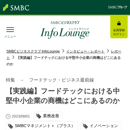
会員登録
ログイン
メニュー
SMBC経営懇話会
｜
みんなの研修
SMBCビジネスクラブ InfoLounge
インタビュー・レポート
レポー
ト
【実践編】フードテックにおける中堅中小企業の商機はどこにある
ログイン/会員登録
のか
特集 － フードテック・ビジネス最前線
【実践編】フードテックにおける中
トピックス＆インフォメーション
堅中小企業の商機はどこにあるのか
お役立ち情報
業務改善
2023/08/01
インタビュー・レポート
SMBCマネジメント＋（プラス）
イノベーション