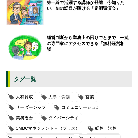
第一線で活躍する講師が登壇 今知りた
い、旬の話題が聴ける「定例講演会」
経営判断から業務上の困りごとまで、一流
の専門家にアクセスできる「無料経営相
談」
タグ一覧
人材育成
人事・労務
営業
リーダーシップ
コミュニケーション
業務改善
ダイバーシティ
SMBCマネジメント＋（プラス）
総務・法務