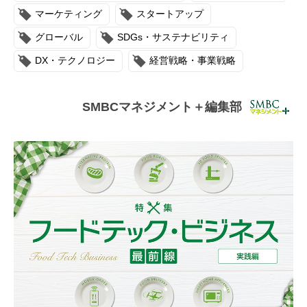
連載・コラム
マーケティング
スタートアップ
グローバル
SDGs・サステナビリティ
イベント・セミナー
DX・テクノロジー
経営戦略・事業戦略
動画
資料ダウンロード
SMBCマネジメント＋編集部
InfoLoungeとは
利用規約
プライバシーポリシー
本サイトのご利用にあたって
お問い合わせ
運営会社