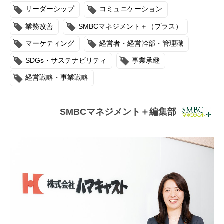
連載・コラム
リーダーシップ
コミュニケーション
業務改善
SMBCマネジメント＋（プラス）
イベント・セミナー
マーケティング
経営者・経営幹部・管理職
動画
SDGs・サステナビリティ
事業承継
資料ダウンロード
経営戦略・事業戦略
InfoLoungeとは
SMBCマネジメント＋編集部
利用規約
プライバシーポリシー
本サイトのご利用にあたって
お問い合わせ
運営会社