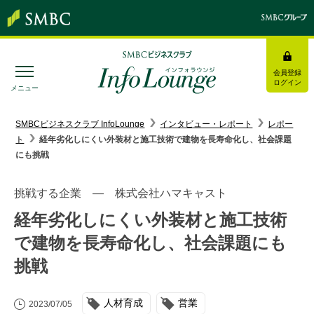
会員登録
ログイン
メニュー
SMBC経営懇話会
｜
みんなの研修
SMBCビジネスクラブ InfoLounge
インタビュー・レポート
レポー
ト
経年劣化しにくい外装材と施工技術で建物を長寿命化し、社会課題
ログイン/会員登録
にも挑戦
挑戦する企業 ― 株式会社ハマキャスト
経年劣化しにくい外装材と施工技術
トピックス＆インフォメーション
で建物を長寿命化し、社会課題にも
挑戦
お役立ち情報
インタビュー・レポート
人材育成
営業
2023/07/05