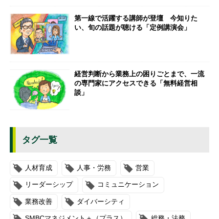
第一線で活躍する講師が登壇 今知りた
い、旬の話題が聴ける「定例講演会」
経営判断から業務上の困りごとまで、一流
の専門家にアクセスできる「無料経営相
談」
タグ一覧
人材育成
人事・労務
営業
リーダーシップ
コミュニケーション
業務改善
ダイバーシティ
SMBCマネジメント＋（プラス）
総務・法務