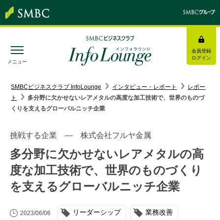
会員登録
ログイン
メニュー
SMBC経営懇話会
｜
みんなの研修
SMBCビジネスクラブ InfoLounge
インタビュー・レポート
レポー
ト
多分野に欠かせないレアメタルの高度な加工技術で、世界のものづ
ログイン/会員登録
くりを支えるグローバルニッチ企業
挑戦する企業 ― 株式会社フルヤ金属
多分野に欠かせないレアメタルの高
トピックス＆インフォメーション
度な加工技術で、世界のものづくり
を支えるグローバルニッチ企業
お役立ち情報
インタビュー・レポート
リーダーシップ
業務改善
2023/06/06