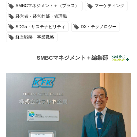
連載・コラム
SMBCマネジメント＋（プラス）
マーケティング
経営者・経営幹部・管理職
イベント・セミナー
SDGs・サステナビリティ
DX・テクノロジー
動画
経営戦略・事業戦略
資料ダウンロード
SMBCマネジメント＋編集部
InfoLoungeとは
利用規約
プライバシーポリシー
本サイトのご利用にあたって
お問い合わせ
運営会社