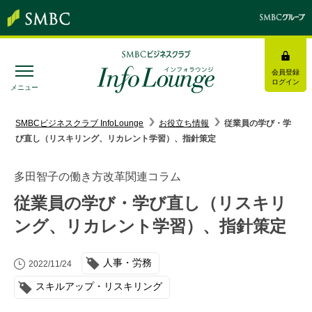
会員登録
ログイン
メニュー
SMBC経営懇話会
｜
みんなの研修
SMBCビジネスクラブ InfoLounge
お役立ち情報
従業員の学び・学
び直し（リスキリング、リカレント学習）、指針策定
ログイン/会員登録
多田智子の働き方改革関連コラム
従業員の学び・学び直し（リスキリ
ング、リカレント学習）、指針策定
トピックス＆インフォメーション
人事・労務
お役立ち情報
2022/11/24
スキルアップ・リスキリング
インタビュー・レポート