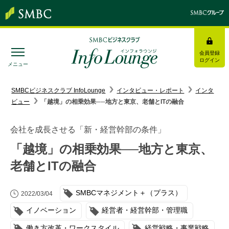
会員登録
ログイン
メニュー
SMBC経営懇話会
｜
みんなの研修
SMBCビジネスクラブ InfoLounge
インタビュー・レポート
インタ
ビュー
「越境」の相乗効果──地方と東京、老舗とITの融合
ログイン/会員登録
会社を成長させる「新・経営幹部の条件」
「越境」の相乗効果──地方と東京、
老舗とITの融合
トピックス＆インフォメーション
SMBCマネジメント＋（プラス）
お役立ち情報
2022/03/04
イノベーション
経営者・経営幹部・管理職
インタビュー・レポート
働き方改革・ワークスタイル
経営戦略・事業戦略