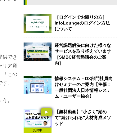
［ログインでお困りの方］
InfoLoungeのログイン方法
について
経営課題解決に向けた様々な
サービスを取り揃えています
提供でき
［SMBC経営懇話会のご案
内］
ャリア資
、「この
情報システム・DX部門社員向
です。
けセミナーのご案内【主催：
一般社団法人日本情報システ
ム・ユーザー協会】
ょう。
【無料動画】“小さく”始め
て“続けられる”人材育成メソ
ッド
受付中