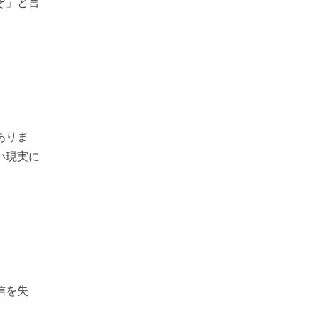
ぞ」と言
ありま
い現実に
信を失