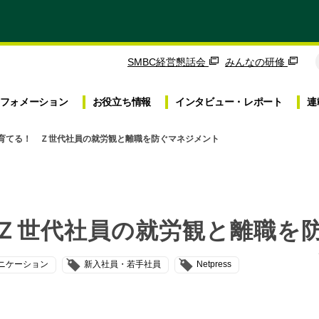
SMBC経営懇話会
みんなの研修
フォメーション
お役立ち
情報
インタビュー・
レポート
連
で育てる！ Ｚ世代社員の就労観と離職を防ぐマネジメント
 Ｚ世代社員の就労観と離職を
ニケーション
新入社員・若手社員
Netpress