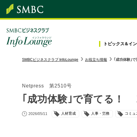
トピックス＆
イン
SMBC経営懇話会
｜
みんなの研修
SMBCビジネスクラブ InfoLounge
お役立ち情報
｢成功体験｣
ログイン/会員登録
Netpress 第2510号
｢成功体験｣で育てる！
トピックス＆インフォメーション
人材育成
人事・労務
コミュ
2026/05/11
お役立ち情報
インタビュー・レポート