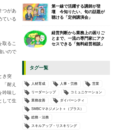
第一線で活躍する講師が登
２つがあ
壇 今知りたい、旬の話題が
聴ける「定例講演会」
めている
。
経営判断から業務上の困りご
とまで、一流の専門家にアク
を取るこ
セスできる「無料経営相談」
強いので
タグ一覧
とき突
人材育成
人事・労務
営業
」「耐え
リーダーシップ
コミュニケーション
を吟味し
として生
業務改善
ダイバーシティ
SMBCマネジメント＋（プラス）
総務・法務
スキルアップ・リスキリング