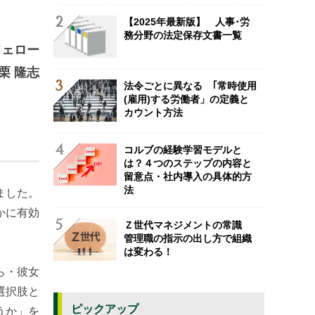
【2025年最新版】 人事･労
務分野の法定保存文書一覧
フェロー
栗 隆志
法令ごとに異なる ｢常時使用
(雇用)する労働者」の定義と
カウント方法
コルブの経験学習モデルと
は？４つのステップの内容と
留意点・社内導入の具体的方
法
ました。
かに有効
Ｚ世代マネジメントの常識
管理職の指示の出し方で組織
は変わる！
ら・彼女
選択肢と
ピックアップ
うか」を