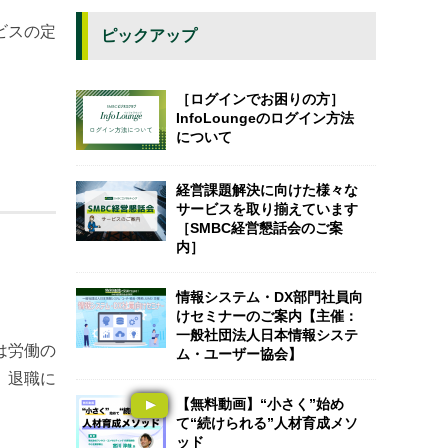
ビスの定
ピックアップ
［ログインでお困りの方］
InfoLoungeのログイン方法
について
経営課題解決に向けた様々な
サービスを取り揃えています
［SMBC経営懇話会のご案
内］
情報システム・DX部門社員向
けセミナーのご案内【主催：
一般社団法人日本情報システ
は労働の
ム・ユーザー協会】
、退職に
【無料動画】“小さく”始め
て“続けられる”人材育成メソ
ッド