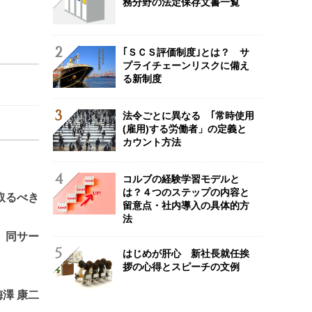
務分野の法定保存文書一覧
｢ＳＣＳ評価制度｣とは？ サ
プライチェーンリスクに備え
る新制度
法令ごとに異なる ｢常時使用
(雇用)する労働者」の定義と
カウント方法
コルブの経験学習モデルと
は？４つのステップの内容と
取るべき
留意点・社内導入の具体的方
法
、同サー
はじめが肝心 新社長就任挨
拶の心得とスピーチの文例
梅澤 康二