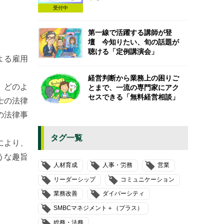
受付中
第一線で活躍する講師が登
壇 今知りたい、旬の話題が
聴ける「定例講演会」
よる雇用
経営判断から業務上の困りご
、どのよ
とまで、一流の専門家にアク
セスできる「無料経営相談」
士の法律
の法律事
タグ一覧
により、
うな趣旨
人材育成
人事・労務
営業
リーダーシップ
コミュニケーション
業務改善
ダイバーシティ
SMBCマネジメント＋（プラス）
総務・法務