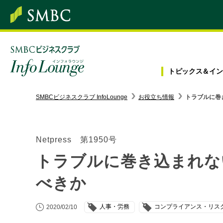
トピックス＆
イン
SMBC経営懇話会
｜
みんなの研修
SMBCビジネスクラブ InfoLounge
お役立ち情報
トラブルに巻
ログイン/会員登録
Netpress 第1950号
トラブルに巻き込まれな
トピックス＆インフォメーション
べきか
お役立ち情報
人事・労務
コンプライアンス・リス
2020/02/10
インタビュー・レポート