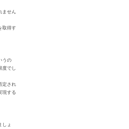
れません
を取得す
いうの
限度でし
否定され
実現する
ましょ