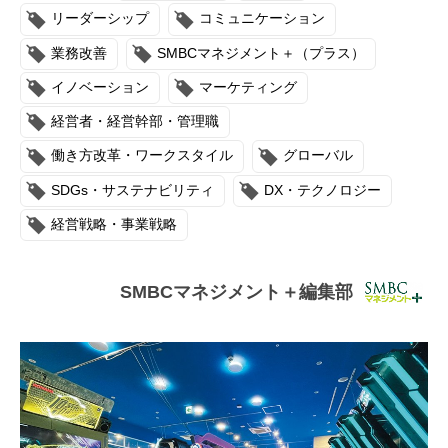
連載・コラム
リーダーシップ
コミュニケーション
業務改善
SMBCマネジメント＋（プラス）
イベント・セミナー
イノベーション
マーケティング
動画
経営者・経営幹部・管理職
資料ダウンロード
働き方改革・ワークスタイル
グローバル
SDGs・サステナビリティ
DX・テクノロジー
InfoLoungeとは
経営戦略・事業戦略
利用規約
プライバシーポリシー
SMBCマネジメント＋編集部
本サイトのご利用にあたって
お問い合わせ
運営会社