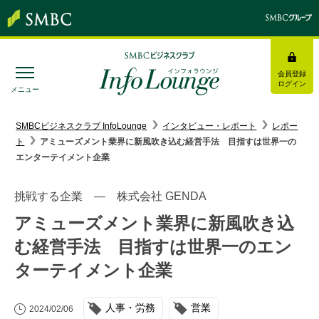
会員登録
ログイン
メニュー
SMBC経営懇話会
｜
みんなの研修
SMBCビジネスクラブ InfoLounge
インタビュー・レポート
レポー
ト
アミューズメント業界に新風吹き込む経営手法 目指すは世界一の
ログイン/会員登録
エンターテイメント企業
挑戦する企業 ― 株式会社 GENDA
アミューズメント業界に新風吹き込
トピックス＆インフォメーション
む経営手法 目指すは世界一のエン
ターテイメント企業
お役立ち情報
インタビュー・レポート
人事・労務
営業
2024/02/06