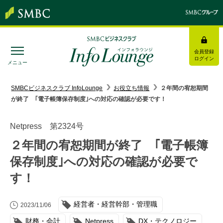
会員登録
ログイン
メニュー
SMBC経営懇話会
｜
みんなの研修
SMBCビジネスクラブ InfoLounge
お役立ち情報
２年間の宥恕期間
が終了 ｢電子帳簿保存制度｣への対応の確認が必要です！
ログイン/会員登録
Netpress 第2324号
２年間の宥恕期間が終了 ｢電子帳簿
保存制度｣への対応の確認が必要で
トピックス＆インフォメーション
す！
お役立ち情報
経営者・経営幹部・管理職
2023/11/06
インタビュー・レポート
財務・会計
Netpress
DX・テクノロジー